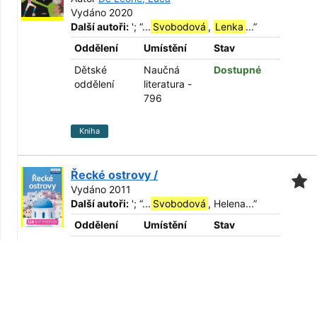
Vydáno 2020
Další autoři:
';
“
...
Svobodová
,
Lenka
...
”
Oddělení
Umístění
Stav
Dětské
Naučná
Dostupné
oddělení
literatura -
796
Kniha
Řecké ostrovy /
Vydáno 2011
Další autoři:
';
“
...
Svobodová
, Helena...
”
Oddělení
Umístění
Stav
Oddělení pro
Naučná
Dostupné
dospělé
literatura -
908.4
Kniha