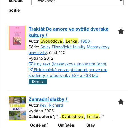
Seřadit
podle
Traktát De amore ve světle dvorské
kultury /
Autor
Svobodová
,
Lenka
, 1980-
Série:
Spisy Filozofické fakulty Masarykovy
univerzity
, část 410
Vydáno 2012
Plný text (Masarykova univerzita Brno)
Elektronická verze přístupná pouze pro
studenty a pracovníky ESF a FSS MU
E-kniha
Zahradní dlažby /
Autor
Key, Richard
Vydáno 2005
Další autoři:
';
“
...
Svobodová
,
Lenka
...
”
Oddělení
Umístění
Stav