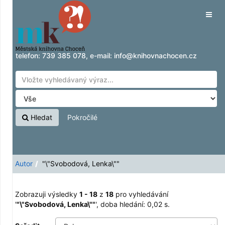
Zobrazuji výsledky
Přeskočit na obsah
1 - 18
z
18
pro vyhledávání '
"\"Svobodová,
Tog
Lenka\""
'
navig
telefon:
739 385 078
, e-mail:
info@knihovnachocen.cz
Hledat
Pokročilé
Autor
"\"Svobodová, Lenka\""
Zobrazuji výsledky
1 - 18
z
18
pro vyhledávání
'
"\"Svobodová, Lenka\""
'
, doba hledání: 0,02 s.