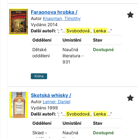
Faraonova hrobka /
Autor
Knapman, Timothy
Vydáno 2014
Další autoři:
';
“
...
Svobodová
,
Lenka
...
”
Oddělení
Umístění
Stav
Dětské
Naučná
Dostupné
oddělení
literatura -
931
Kniha
Skotská whisky /
Autor
Lerner, Daniel
Vydáno 1999
Další autoři:
';
“
...
Svobodová
,
Lenka
...
”
Oddělení
Umístění
Stav
Sklad -
Naučná
Dostupné