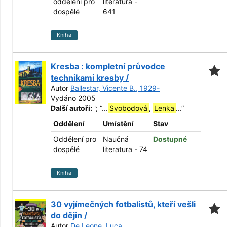
oddělení pro
literatura -
dospělé
641
Kniha
Kresba : kompletní průvodce
technikami kresby /
Autor
Ballestar, Vicente B., 1929-
Vydáno 2005
Další autoři:
';
“
...
Svobodová
,
Lenka
...
”
Oddělení
Umístění
Stav
Oddělení pro
Naučná
Dostupné
dospělé
literatura - 74
Kniha
30 vyjímečných fotbalistů, kteří vešli
do dějin /
Autor
De Leone, Luca