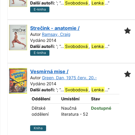
Další autoři:
';
“
...
Svobodová
,
Lenka
...
”
E-kniha
Strečink - anatomie /
Autor
Ramsay, Craig
Vydáno 2014
Další autoři:
';
“
...
Svobodová
,
Lenka
...
”
E-kniha
Vesmírná mise /
Autor
Green, Dan, 1975 červ. 20.-
Vydáno 2014
Další autoři:
';
“
...
Svobodová
,
Lenka
...
”
Oddělení
Umístění
Stav
Dětské
Naučná
Dostupné
oddělení
literatura - 52
Kniha