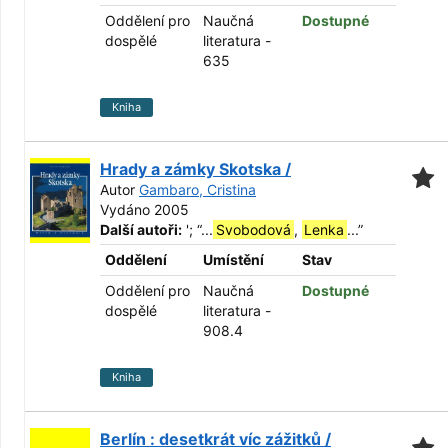
Oddělení pro
Naučná
Dostupné
dospělé
literatura -
635
Kniha
Hrady a zámky Skotska /
Autor
Gambaro, Cristina
Vydáno 2005
Další autoři:
';
“
...
Svobodová
,
Lenka
...
”
Oddělení
Umístění
Stav
Oddělení pro
Naučná
Dostupné
dospělé
literatura -
908.4
Kniha
Berlín : desetkrát víc zážitků /