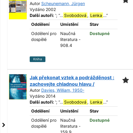
Autor
Scheunemann, Jürgen
Vydáno 2002
Další autoři:
';
“
...
Svobodová
,
Lenka
...
”
Oddělení
Umístění
Stav
Oddělení pro
Naučná
Dostupné
dospělé
literatura -
908.4
Kniha
Jak překonat vztek a podrážděnost :
zachovejte chladnou hlavu /
Autor
Davies, William, 1950-
Vydáno 2014
Další autoři:
';
“
...
Svobodová
,
Lenka
...
”
Oddělení
Umístění
Stav
Oddělení pro
Naučná
Dostupné
dospělé
literatura -
159.9