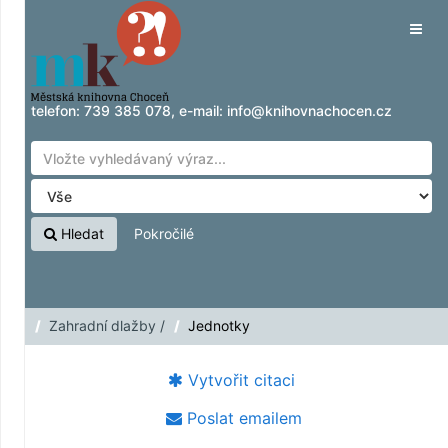
Přeskočit na obsah
Tog
navig
telefon:
739 385 078
, e-mail:
info@knihovnachocen.cz
Hledat
Pokročilé
Zahradní dlažby /
Jednotky
Vytvořit citaci
Poslat emailem