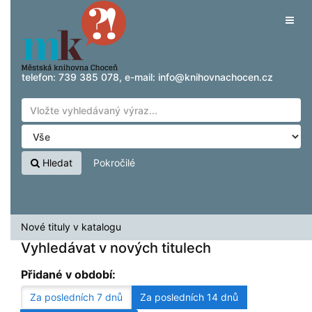
Přeskočit na obsah
Tog
navig
telefon:
739 385 078
, e-mail:
info@knihovnachocen.cz
Hledat
Pokročilé
Nové tituly v katalogu
Vyhledávat v nových titulech
Přidané v období:
Za posledních 7 dnů
Za posledních 14 dnů