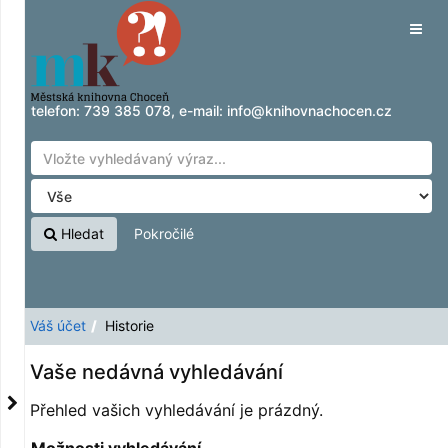
Přeskočit na obsah
Tog
navig
telefon:
739 385 078
, e-mail:
info@knihovnachocen.cz
Hledat
Pokročilé
Váš účet
Historie
Vaše nedávná vyhledávání
Přehled vašich vyhledávání je prázdný.