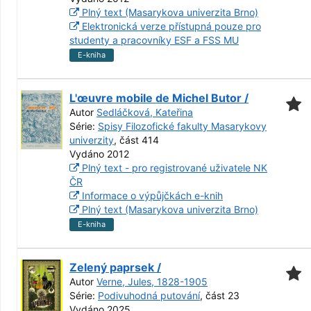
Plný text (Masarykova univerzita Brno)
Elektronická verze přístupná pouze pro
studenty a pracovníky ESF a FSS MU
E-kniha
L'œuvre mobile de Michel Butor /
Autor
Sedláčková, Kateřina
Série:
Spisy Filozofické fakulty Masarykovy
univerzity
, část 414
Vydáno 2012
Plný text - pro registrované uživatele NK
ČR
Informace o výpůjčkách e-knih
Plný text (Masarykova univerzita Brno)
E-kniha
Zelený paprsek /
Autor
Verne, Jules, 1828-1905
Série:
Podivuhodná putování
, část 23
Vydáno 2025