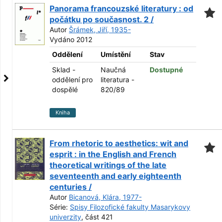
Panorama francouzské literatury : od
počátku po současnost. 2 /
Autor
Šrámek, Jiří, 1935-
Vydáno 2012
Oddělení
Umístění
Stav
Sklad -
Naučná
Dostupné
oddělení pro
literatura -
dospělé
820/89
Kniha
From rhetoric to aesthetics: wit and
esprit : in the English and French
theoretical writings of the late
seventeenth and early eighteenth
centuries /
Autor
Bicanová, Klára, 1977-
Série:
Spisy Filozofické fakulty Masarykovy
univerzity
, část 421