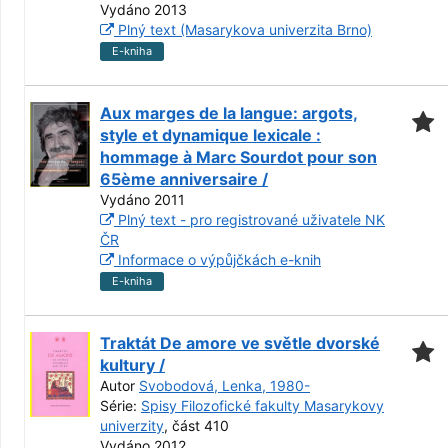
Vydáno 2013
Plný text (Masarykova univerzita Brno)
E-kniha
Aux marges de la langue: argots,
style et dynamique lexicale :
hommage à Marc Sourdot pour son
65ème anniversaire /
Vydáno 2011
Plný text - pro registrované uživatele NK
ČR
Informace o výpůjčkách e-knih
E-kniha
Traktát De amore ve světle dvorské
kultury /
Autor
Svobodová, Lenka, 1980-
Série:
Spisy Filozofické fakulty Masarykovy
univerzity
, část 410
Vydáno 2012