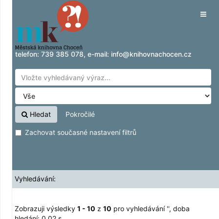
Zobrazuji výsledky
Přeskočit na obsah
1 - 10
z
10
pro vyhledávání '
'
Tog
navig
telefon:
739 385 078
, e-mail:
info@knihovnachocen.cz
Hledat
Pokročilé
Zachovat současné nastavení filtrů
Vyhledávání:
Zobrazuji výsledky
1 - 10
z
10
pro vyhledávání '
'
, doba
hledání: 0,02 s.