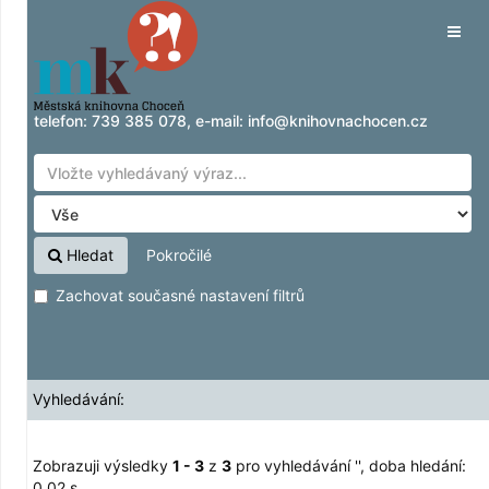
Zobrazuji výsledky
Přeskočit na obsah
1 - 3
z
3
pro vyhledávání '
'
Tog
navig
telefon:
739 385 078
, e-mail:
info@knihovnachocen.cz
Hledat
Pokročilé
Zachovat současné nastavení filtrů
Vyhledávání:
Zobrazuji výsledky
1 - 3
z
3
pro vyhledávání '
'
, doba hledání:
0,02 s.