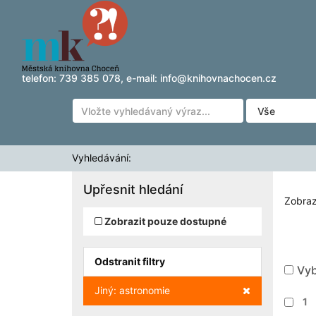
Zobrazuji výsledky
Přeskočit na obsah
1 - 6
z
6
pro vyhledávání '
'
telefon:
739 385 078
, e-mail:
info@knihovnachocen.cz
Vyhledávání:
Upřesnit hledání
Zobraz
Zobrazit pouze dostupné
Odstranit filtry
Vyb
Zrušit filtr
Jiný: astronomie
1