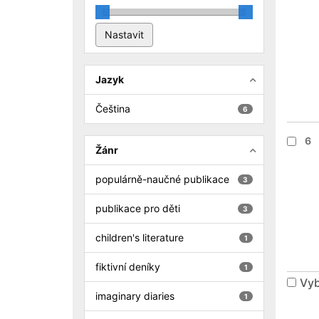
Jazyk
Čeština
6
6
Žánr
populárně-naučné publikace
3
publikace pro děti
3
children's literature
1
fiktivní deníky
1
Vyb
imaginary diaries
1