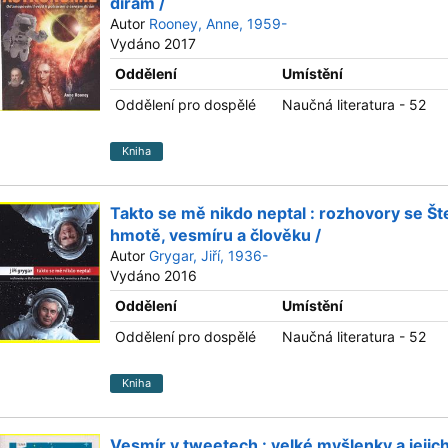
dírám /
Autor
Rooney, Anne, 1959-
Vydáno 2017
Oddělení
Umístění
Oddělení pro dospělé
Naučná literatura - 52
Kniha
Takto se mě nikdo neptal : rozhovory se Š
hmotě, vesmíru a člověku /
Autor
Grygar, Jiří, 1936-
Vydáno 2016
Oddělení
Umístění
Oddělení pro dospělé
Naučná literatura - 52
Kniha
Vesmír v tweetech : velké myšlenky a jejich