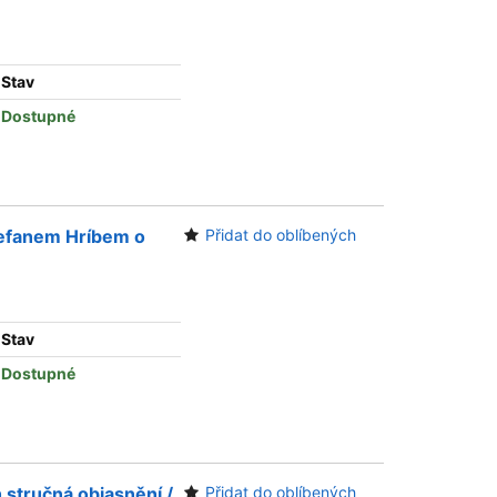
Stav
Dostupné
tefanem Hríbem o
Přidat do oblíbených
Stav
Dostupné
 stručná objasnění /
Přidat do oblíbených