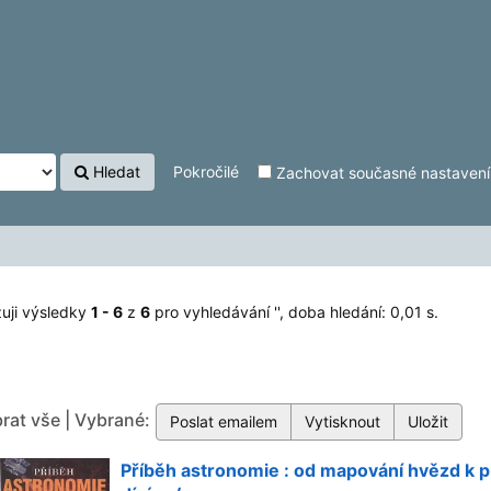
Hledat
Pokročilé
Zachovat současné nastavení f
uji výsledky
1 - 6
z
6
pro vyhledávání '
'
, doba hledání: 0,01 s.
rat vše | Vybrané:
Příběh astronomie : od mapování hvězd k 