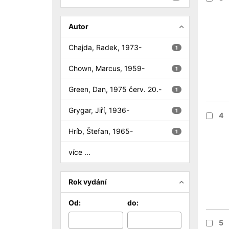
Autor
Chajda, Radek, 1973-
1
Chown, Marcus, 1959-
1
Green, Dan, 1975 červ. 20.-
1
Grygar, Jiří, 1936-
1
4
Hríb, Štefan, 1965-
1
více ...
Rok vydání
Od:
do:
5