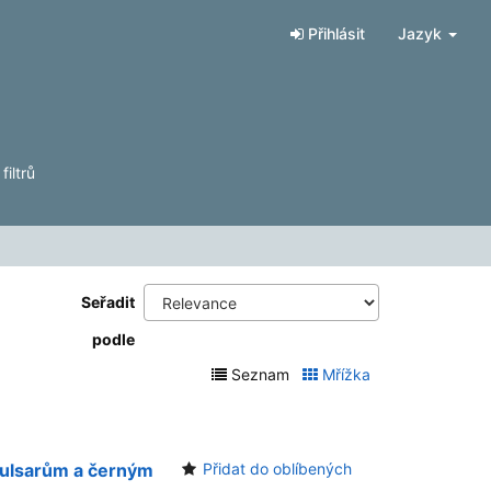
Přihlásit
Jazyk
iltrů
Seřadit
podle
Seznam
Mřížka
pulsarům a černým
Přidat do oblíbených