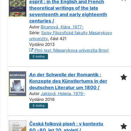
esprit : in the English and French
theoretical writings of the late
seventeenth and early eighteenth
centuries /
Autor
Bicanová, Klára, 1977-
Série:
Spisy Filozofické fakulty Masarykovy
univerzity
, část 421
Vydáno 2013
Plný text (Masarykova univerzita Brno)
E-kniha
An der Schwelle der Romantik :
Konzepte des Künstlertums in der
deutschen Literatur um 1800 /
Autor
Jaklová, Helena, 1976-
Vydáno 2016
E-kniha
Česká folková píseň : v kontextu
60.-80. let 20. století /