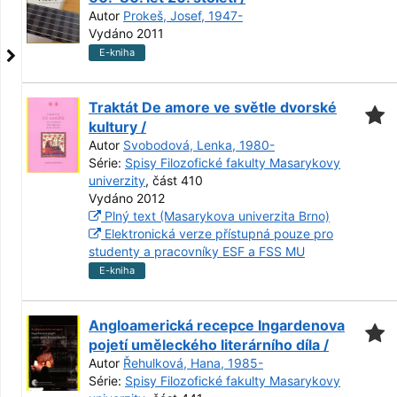
Autor
Prokeš, Josef, 1947-
Vydáno 2011
E-kniha
Traktát De amore ve světle dvorské
kultury /
Autor
Svobodová, Lenka, 1980-
Série:
Spisy Filozofické fakulty Masarykovy
univerzity
, část 410
Vydáno 2012
Plný text (Masarykova univerzita Brno)
Elektronická verze přístupná pouze pro
studenty a pracovníky ESF a FSS MU
E-kniha
Angloamerická recepce Ingardenova
pojetí uměleckého literárního díla /
Autor
Řehulková, Hana, 1985-
Série:
Spisy Filozofické fakulty Masarykovy