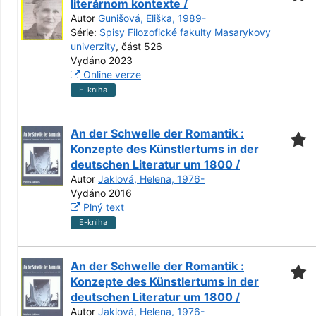
literárnom kontexte /
Autor
Gunišová, Eliška, 1989-
Série:
Spisy Filozofické fakulty Masarykovy
univerzity
, část 526
Vydáno 2023
Online verze
E-kniha
An der Schwelle der Romantik :
Konzepte des Künstlertums in der
deutschen Literatur um 1800 /
Autor
Jaklová, Helena, 1976-
Vydáno 2016
Plný text
E-kniha
An der Schwelle der Romantik :
Konzepte des Künstlertums in der
deutschen Literatur um 1800 /
Autor
Jaklová, Helena, 1976-