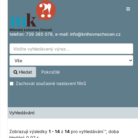
Zobrazuji výsledky
Přeskočit na obsah
1 - 14
z
14
pro vyhledávání '
'
Tog
navig
telefon:
739 385 078
, e-mail:
info@knihovnachocen.cz
Hledat
Pokročilé
Zachovat současné nastavení filtrů
Vyhledávání:
Zobrazuji výsledky
1 - 14
z
14
pro vyhledávání '
'
, doba
hledání: 0,02 s.