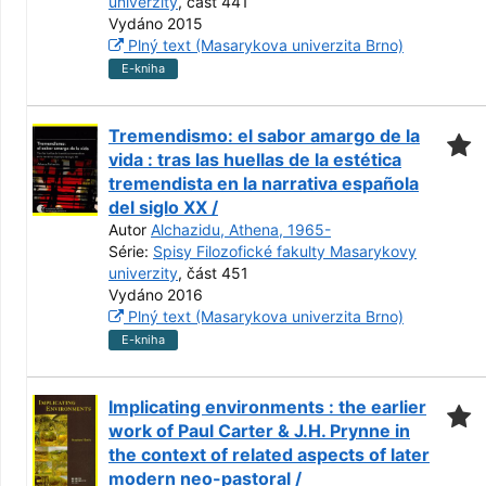
univerzity
, část 441
Vydáno 2015
Plný text (Masarykova univerzita Brno)
E-kniha
Tremendismo: el sabor amargo de la
vida : tras las huellas de la estética
tremendista en la narrativa española
del siglo XX /
Autor
Alchazidu, Athena, 1965-
Série:
Spisy Filozofické fakulty Masarykovy
univerzity
, část 451
Vydáno 2016
Plný text (Masarykova univerzita Brno)
E-kniha
Implicating environments : the earlier
work of Paul Carter & J.H. Prynne in
the context of related aspects of later
modern neo-pastoral /