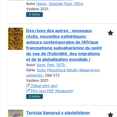
Autor
Hardy, Stephen Paul, 1954-
Vydáno 2021
E-kniha
Des rives des autres : nouveaux
récits, nouvelles esthétiques:
auteurs contemporains de l'Afrique
francophone subsaharienne du point
de vue de l'hybridité, des migrations
et de la globalisation mondiale /
Autor
Vurm, Petr, 1975-
Série:
Spisy Filozofické fakulty Masarykovy
univerzity
, část 512
Vydáno 2021
Získat plný text
Plný text PDF (Bookport)
E-kniha
Terézia Vansová v slavistickom