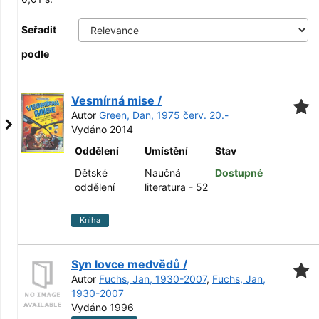
Seřadit
podle
Vesmírná mise /
Autor
Green, Dan, 1975 červ. 20.-
Vydáno 2014
Oddělení
Umístění
Stav
Dětské
Naučná
Dostupné
oddělení
literatura - 52
Kniha
Syn lovce medvědů /
Autor
Fuchs, Jan, 1930-2007
,
Fuchs, Jan,
1930-2007
Vydáno 1996