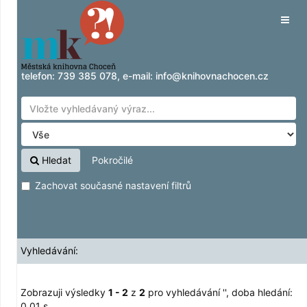
Zobrazuji výsledky
Přeskočit na obsah
1 - 2
z
2
pro vyhledávání '
'
Tog
navig
telefon:
739 385 078
, e-mail:
info@knihovnachocen.cz
Hledat
Pokročilé
Zachovat současné nastavení filtrů
Vyhledávání:
Zobrazuji výsledky
1 - 2
z
2
pro vyhledávání '
'
, doba hledání:
0,01 s.