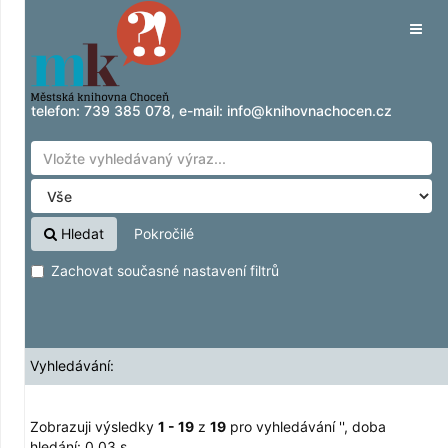
Zobrazuji výsledky
Přeskočit na obsah
1 - 19
z
19
pro vyhledávání '
'
Tog
navig
telefon:
739 385 078
, e-mail:
info@knihovnachocen.cz
Hledat
Pokročilé
Zachovat současné nastavení filtrů
Vyhledávání:
Zobrazuji výsledky
1 - 19
z
19
pro vyhledávání '
'
, doba
hledání: 0,03 s.