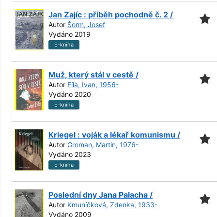
Jan Zajíc : příběh pochodně č. 2 /
Autor
Šorm, Josef
Vydáno 2019
E-kniha
Muž, který stál v cestě /
Autor
Fíla, Ivan, 1956-
Vydáno 2020
E-kniha
Kriegel : voják a lékař komunismu /
Autor
Groman, Martin, 1976-
Vydáno 2023
E-kniha
Poslední dny Jana Palacha /
Autor
Kmuníčková, Zdenka, 1933-
Vydáno 2009