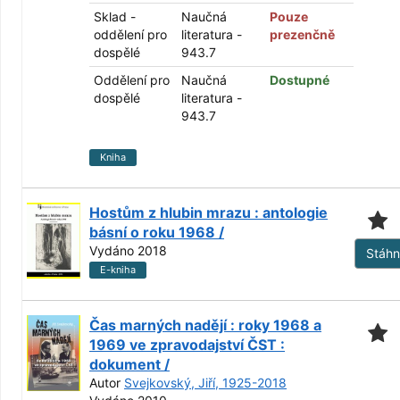
Sklad -
Naučná
Pouze
oddělení pro
literatura -
prezenčně
dospělé
943.7
Oddělení pro
Naučná
Dostupné
dospělé
literatura -
943.7
Kniha
Hostům z hlubin mrazu : antologie
básní o roku 1968 /
Vydáno 2018
Stáh
E-kniha
Čas marných nadějí : roky 1968 a
1969 ve zpravodajství ČST :
dokument /
Autor
Svejkovský, Jiří, 1925-2018