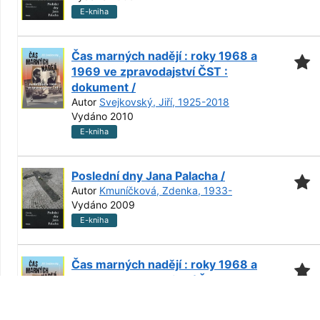
E-kniha
Čas marných nadějí : roky 1968 a
1969 ve zpravodajství ČST :
dokument /
Autor
Svejkovský, Jiří, 1925-2018
Vydáno 2010
E-kniha
Poslední dny Jana Palacha /
Autor
Kmuníčková, Zdenka, 1933-
Vydáno 2009
E-kniha
Čas marných nadějí : roky 1968 a
1969 ve zpravodajství ČST :
dokument /
Autor
Svejkovský, Jiří, 1925-2018