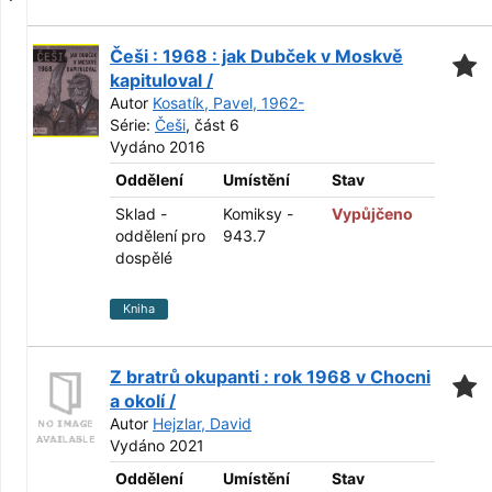
Češi : 1968 : jak Dubček v Moskvě
kapituloval /
Autor
Kosatík, Pavel, 1962-
Série:
Češi
, část 6
Vydáno 2016
Oddělení
Umístění
Stav
Sklad -
Komiksy -
Vypůjčeno
oddělení pro
943.7
dospělé
Kniha
Z bratrů okupanti : rok 1968 v Chocni
a okolí /
Autor
Hejzlar, David
Vydáno 2021
Oddělení
Umístění
Stav