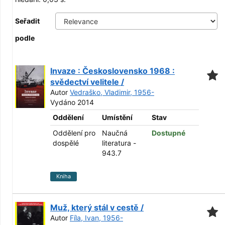
Seřadit
podle
Invaze : Československo 1968 :
svědectví velitele /
Autor
Vedraško, Vladimir, 1956-
Vydáno 2014
Oddělení
Umístění
Stav
Oddělení pro
Naučná
Dostupné
dospělé
literatura -
943.7
Kniha
Muž, který stál v cestě /
Autor
Fíla, Ivan, 1956-