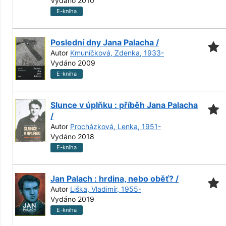
Vydáno 2010
E-kniha
Poslední dny Jana Palacha /
Autor
Kmuníčková, Zdenka, 1933-
Vydáno 2009
E-kniha
Slunce v úplňku : příběh Jana Palacha
/
Autor
Procházková, Lenka, 1951-
Vydáno 2018
E-kniha
Jan Palach : hrdina, nebo oběť? /
Autor
Liška, Vladimír, 1955-
Vydáno 2019
E-kniha