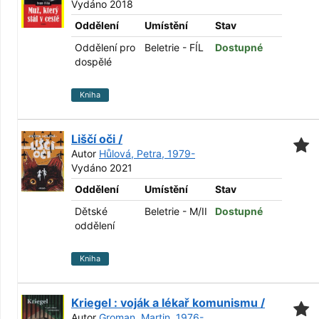
Vydáno 2018
Oddělení
Umístění
Stav
Oddělení pro
Beletrie - FÍL
Dostupné
dospělé
Kniha
Liščí oči /
Autor
Hůlová, Petra, 1979-
Vydáno 2021
Oddělení
Umístění
Stav
Dětské
Beletrie - M/II
Dostupné
oddělení
Kniha
Kriegel : voják a lékař komunismu /
Autor
Groman, Martin, 1976-