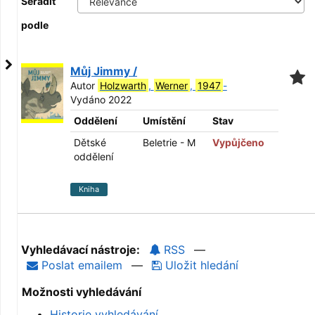
Seřadit
podle
Můj Jimmy /
Autor
Holzwarth
,
Werner
,
1947
-
Vydáno 2022
Oddělení
Umístění
Stav
Dětské
Beletrie - M
Vypůjčeno
oddělení
Kniha
Vyhledávací nástroje:
RSS
—
Poslat emailem
—
Uložit hledání
Možnosti vyhledávání
Historie vyhledávání