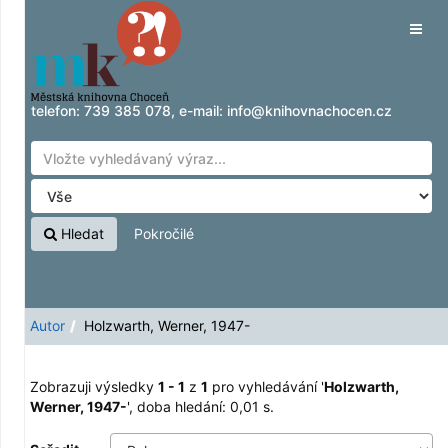
Zobrazuji výsledky
Přeskočit na obsah
1 - 1
z
1
pro vyhledávání '
Holzwarth, Werner,
Tog
1947-
'
navig
telefon:
739 385 078
, e-mail:
info@knihovnachocen.cz
Hledat
Pokročilé
Autor
Holzwarth, Werner, 1947-
Zobrazuji výsledky
1 - 1
z
1
pro vyhledávání '
Holzwarth,
Werner, 1947-
'
, doba hledání: 0,01 s.