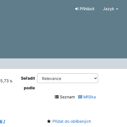
Přihlásit
Jazyk
Seřadit
 5,73 s.
podle
Seznam
Mřížka
í /
Přidat do oblíbených