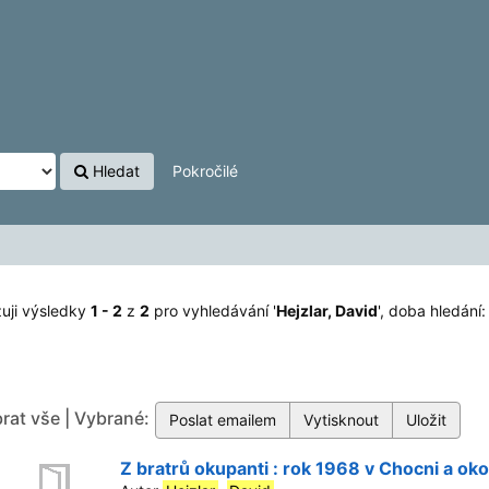
Hledat
Pokročilé
uji výsledky
1 - 2
z
2
pro vyhledávání '
Hejzlar, David
'
, doba hledání:
rat vše | Vybrané:
Z bratrů okupanti : rok 1968 v Chocni a okol