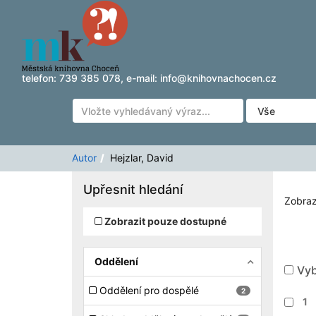
Zobrazuji výsledky
Přeskočit na obsah
1 - 2
z
2
pro vyhledávání '
Hejzlar, David
'
telefon:
739 385 078
, e-mail:
info@knihovnachocen.cz
Autor
Hejzlar, David
Upřesnit hledání
Zobraz
Zobrazit pouze dostupné
Oddělení
Vyb
Oddělení pro dospělé
2
1