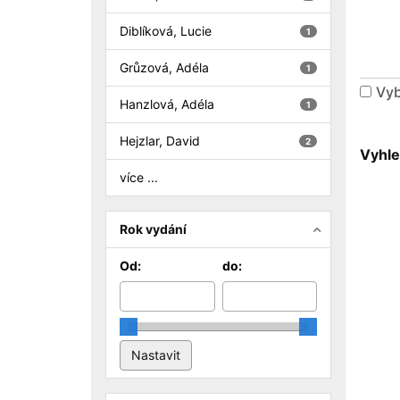
Diblíková, Lucie
1
Grůzová, Adéla
1
Vyb
Hanzlová, Adéla
1
Hejzlar, David
2
Vyhle
více ...
Rok vydání
Od:
do: