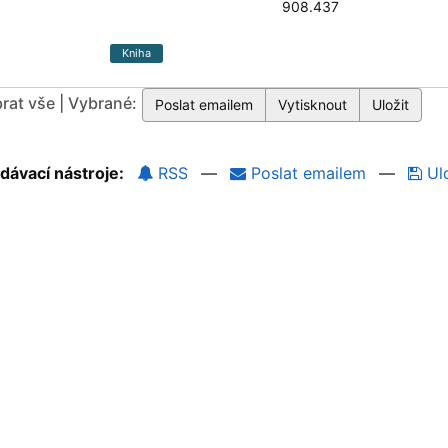
908.437
Kniha
rat vše | Vybrané:
dávací nástroje:
RSS
—
Poslat emailem
—
Ulo