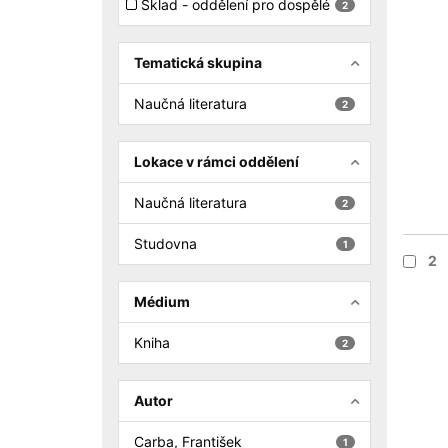
Sklad - oddělení pro dospělé
2
Tematická skupina
Naučná literatura
2
Lokace v rámci oddělení
Naučná literatura
2
Studovna
1
2
Médium
Kniha
2
Autor
Carba, František
1