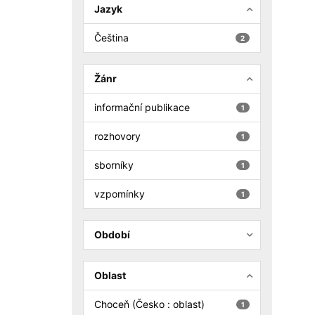
Jazyk
Čeština
2
Žánr
informační publikace
1
rozhovory
1
sborníky
1
vzpomínky
1
Období
Oblast
Choceň (Česko : oblast)
1