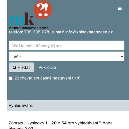
Zobrazuji výsledky
Přeskočit na obsah
1 - 20
z
54
pro vyhledávání '
'
Tog
navig
telefon:
739 385 078
, e-mail:
info@knihovnachocen.cz
Hledat
Pokročilé
Zachovat současné nastavení filtrů
Vyhledávání:
Zobrazuji výsledky
1 - 20
z
54
pro vyhledávání '
'
, doba
hledání: 0,03 s.