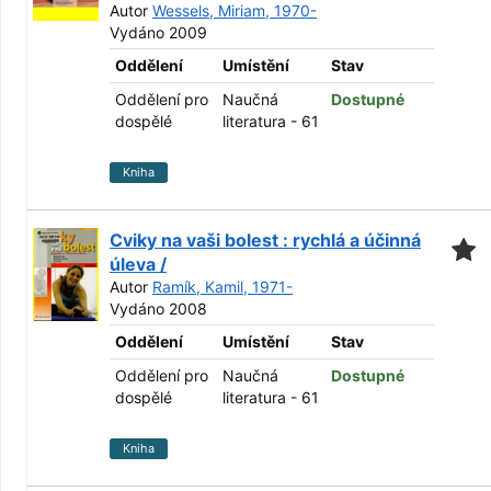
Autor
Wessels, Miriam, 1970-
Vydáno 2009
Oddělení
Umístění
Stav
Oddělení pro
Naučná
Dostupné
dospělé
literatura - 61
Kniha
Cviky na vaši bolest : rychlá a účinná
úleva /
Autor
Ramík, Kamil, 1971-
Vydáno 2008
Oddělení
Umístění
Stav
Oddělení pro
Naučná
Dostupné
dospělé
literatura - 61
Kniha