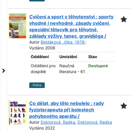
Cvičení a sport v těhotenství : sporty
vhodné i nevhodné, zásady cvičení,
speciální tělocvik pro těhotné,
základy výživy, tanec, gravidjóga /
Autor
Bejdáková, Jitka, 1978-
Vydáno 2006
Oddělení
Umístění
Stav
Oddělení pro
Naučná
Dostupné
dospělé
literatura - 61
Kniha
Co dělat, aby tělo nebolelo : rady
fyzioterapeuta při bolestech
pohybového aparátu /
Autor
Doktorová, Radka
,
Doktorová, Radka
Vydáno 2022