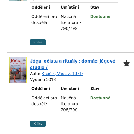
Oddělení
Umístění
Stav
Oddělení pro
Naučná
Dostupné
dospělé
literatura -
796/799
Kniha
Jóga, očista a rituály : domácí jógové
studio /
Autor
Krejčík, Václav, 1971-
Vydáno 2016
Oddělení
Umístění
Stav
Oddělení pro
Naučná
Dostupné
dospělé
literatura -
796/799
Kniha