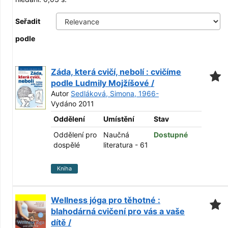
Seřadit
podle
Záda, která cvičí, nebolí : cvičíme
podle Ludmily Mojžíšové /
Autor
Sedláková, Simona, 1966-
Vydáno 2011
Oddělení
Umístění
Stav
Oddělení pro
Naučná
Dostupné
dospělé
literatura - 61
Kniha
Wellness jóga pro těhotné :
blahodárná cvičení pro vás a vaše
dítě /