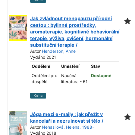
Jak zvládnout menopauzu přírodní
cestou : bylinné prostředky,
aromaterapie, kognitivně behaviorální
terapie, výživa, cvičení, hormonální
substituční terapie /
Autor
Henderson, Anne
Vydáno 2021
Oddělení
Umístění
Stav
Oddělení pro
Naučná
Dostupné
dospělé
literatura - 61
Kniha
Jóga mezi e-maily : jak přežít v
kanceláři a nezruinovat si tělo /
Autor
Nehasilová, Helena, 1988-
Vydáno 2018