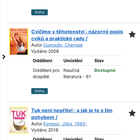
Kniha
Cvičíme v těhotenství : názorný popis
cviků a praktické rady /
Autor
Dumoulin, Chantale
Vydáno 2006
Oddělení
Umístění
Stav
Oddělení pro
Naučná
Dostupné
dospělé
literatura - 61
Kniha
Tuk není nepřítel : a jak je to s tím
pohybem /
Autor
Egressy, Jitka, 1985-
Vydáno 2018
Oddělení
Umístění
Stav