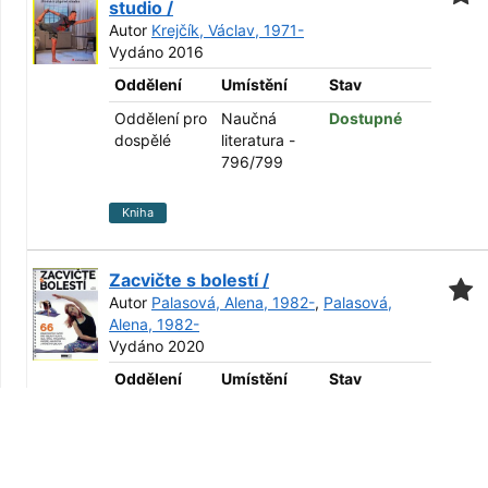
studio /
Autor
Krejčík, Václav, 1971-
Vydáno 2016
Oddělení
Umístění
Stav
Oddělení pro
Naučná
Dostupné
dospělé
literatura -
796/799
Kniha
Zacvičte s bolestí /
Autor
Palasová, Alena, 1982-
,
Palasová,
Alena, 1982-
Vydáno 2020
Oddělení
Umístění
Stav
Oddělení pro
Naučná
Dostupné
dospělé
literatura -
796/799