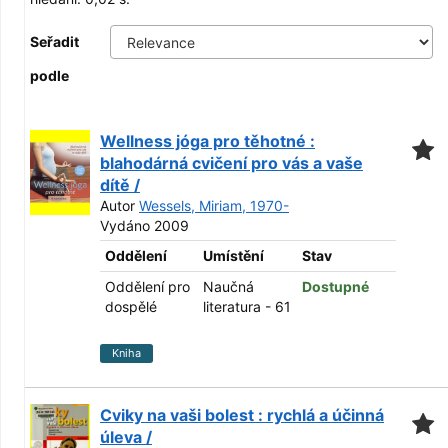
Seřadit
podle
Wellness jóga pro těhotné :
blahodárná cvičení pro vás a vaše
dítě /
Autor
Wessels, Miriam, 1970-
Vydáno 2009
Oddělení
Umístění
Stav
Oddělení pro
Naučná
Dostupné
dospělé
literatura - 61
Kniha
Cviky na vaši bolest : rychlá a účinná
úleva /