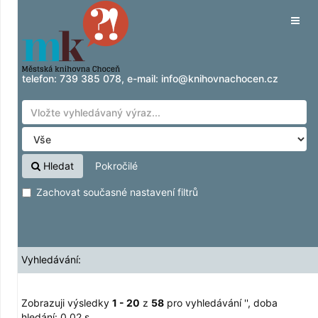
Zobrazuji výsledky
Přeskočit na obsah
1 - 20
z
58
pro vyhledávání '
'
Tog
navig
telefon:
739 385 078
, e-mail:
info@knihovnachocen.cz
Hledat
Pokročilé
Zachovat současné nastavení filtrů
Vyhledávání:
Zobrazuji výsledky
1 - 20
z
58
pro vyhledávání '
'
, doba
hledání: 0,02 s.