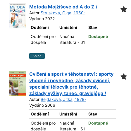
Metoda Mojžíšové od A do Z /
Autor
Strusková, Olga, 1950-
Vydáno 2022
Oddělení
Umístění
Stav
Oddělení pro
Naučná
Dostupné
dospělé
literatura - 61
Kniha
Cvičení a sport v těhotenství : sporty
vhodné i nevhodné, zásady cvičení,
speciální tělocvik pro těhotné,
základy výživy, tanec, gravidjóga /
Autor
Bejdáková, Jitka, 1978-
Vydáno 2006
Oddělení
Umístění
Stav
Oddělení pro
Naučná
Dostupné
dospělé
literatura - 61