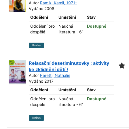
Autor
Ramík, Kamil, 1971-
Vydáno 2008
Oddělení
Umístění
Stav
Oddělení pro
Naučná
Dostupné
dospělé
literatura - 61
Kniha
Relaxační desetiminutovky : aktivity
ke zklidnění dětí /
Autor
Peretti, Nathalie
Vydáno 2017
Oddělení
Umístění
Stav
Oddělení pro
Naučná
Dostupné
dospělé
literatura - 61
Kniha