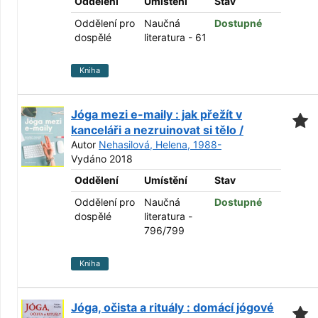
Oddělení
Umístění
Stav
Oddělení pro
Naučná
Dostupné
dospělé
literatura - 61
Kniha
Jóga mezi e-maily : jak přežít v
kanceláři a nezruinovat si tělo /
Autor
Nehasilová, Helena, 1988-
Vydáno 2018
Oddělení
Umístění
Stav
Oddělení pro
Naučná
Dostupné
dospělé
literatura -
796/799
Kniha
Jóga, očista a rituály : domácí jógové