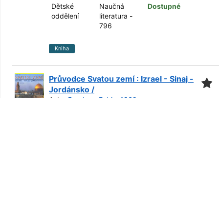
Dětské
Naučná
Dostupné
oddělení
literatura -
796
Kniha
Průvodce Svatou zemí : Izrael - Sinaj -
Jordánsko /
Autor
Bourbon, Fabio, 1962-
Vydáno 2001
Další autoři:
';
“
...
Svobodová
,
Lenka
...
”
Oddělení
Umístění
Stav
Sklad -
Naučná
Dostupné
oddělení pro
literatura -
dospělé
908.5
Kniha