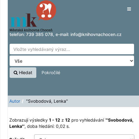
Zobrazuji výsledky
Přeskočit na obsah
1 - 12
z
12
pro vyhledávání '
"Svobodová,
Tog
Lenka"
'
navig
telefon:
739 385 078
, e-mail:
info@knihovnachocen.cz
Hledat
Pokročilé
Autor
"Svobodová, Lenka"
Zobrazuji výsledky
1 - 12
z
12
pro vyhledávání '
"Svobodová,
Lenka"
'
, doba hledání: 0,02 s.