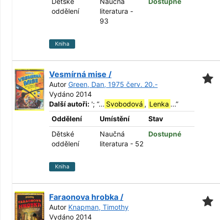
Dětské
Naučná
Dostupné
oddělení
literatura -
93
Kniha
Vesmírná mise /
Autor
Green, Dan, 1975 červ. 20.-
Vydáno 2014
Další autoři:
';
“
...
Svobodová
,
Lenka
...
”
Oddělení
Umístění
Stav
Dětské
Naučná
Dostupné
oddělení
literatura - 52
Kniha
Faraonova hrobka /
Autor
Knapman, Timothy
Vydáno 2014