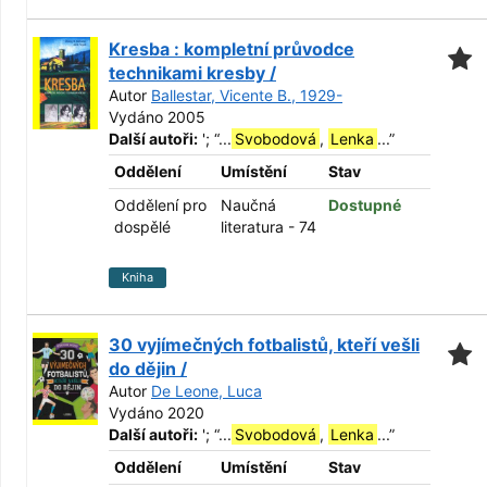
Kresba : kompletní průvodce
technikami kresby /
Autor
Ballestar, Vicente B., 1929-
Vydáno 2005
Další autoři:
';
“
...
Svobodová
,
Lenka
...
”
Oddělení
Umístění
Stav
Oddělení pro
Naučná
Dostupné
dospělé
literatura - 74
Kniha
30 vyjímečných fotbalistů, kteří vešli
do dějin /
Autor
De Leone, Luca
Vydáno 2020
Další autoři:
';
“
...
Svobodová
,
Lenka
...
”
Oddělení
Umístění
Stav