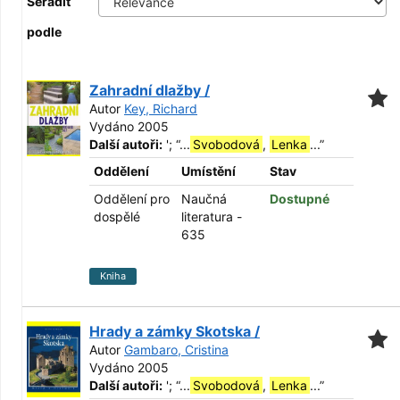
Seřadit
podle
Zahradní dlažby /
Autor
Key, Richard
Vydáno 2005
Další autoři:
';
“
...
Svobodová
,
Lenka
...
”
Oddělení
Umístění
Stav
Oddělení pro
Naučná
Dostupné
dospělé
literatura -
635
Kniha
Hrady a zámky Skotska /
Autor
Gambaro, Cristina
Vydáno 2005
Další autoři:
';
“
...
Svobodová
,
Lenka
...
”