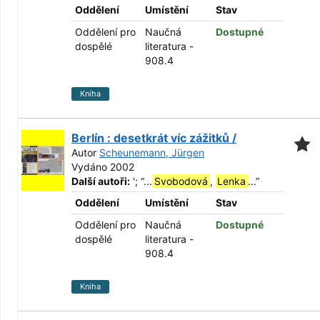
Oddělení
Umístění
Stav
Oddělení pro
Naučná
Dostupné
dospělé
literatura -
908.4
Kniha
Berlín : desetkrát víc zážitků /
Autor
Scheunemann, Jürgen
Vydáno 2002
Další autoři:
';
“
...
Svobodová
,
Lenka
...
”
Oddělení
Umístění
Stav
Oddělení pro
Naučná
Dostupné
dospělé
literatura -
908.4
Kniha