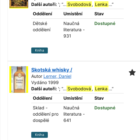
Další autoři:
';
“
...
Svobodová
,
Lenka
...
”
Oddělení
Umístění
Stav
Dětské
Naučná
Dostupné
oddělení
literatura -
931
Kniha
Skotská whisky /
Autor
Lerner, Daniel
Vydáno 1999
Další autoři:
';
“
...
Svobodová
,
Lenka
...
”
Oddělení
Umístění
Stav
Sklad -
Naučná
Dostupné
oddělení pro
literatura -
dospělé
641
Kniha