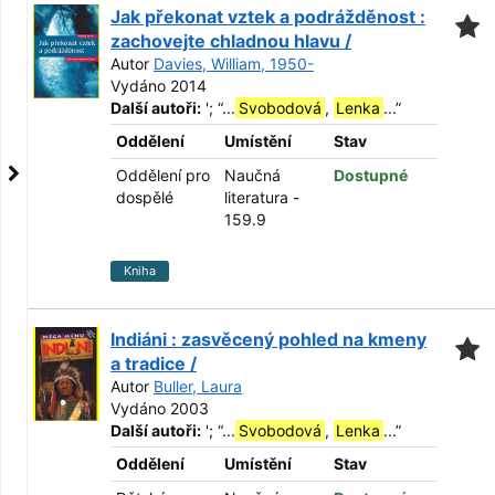
Jak překonat vztek a podrážděnost :
zachovejte chladnou hlavu /
Autor
Davies, William, 1950-
Vydáno 2014
Další autoři:
';
“
...
Svobodová
,
Lenka
...
”
Oddělení
Umístění
Stav
Oddělení pro
Naučná
Dostupné
dospělé
literatura -
159.9
Kniha
Indiáni : zasvěcený pohled na kmeny
a tradice /
Autor
Buller, Laura
Vydáno 2003
Další autoři:
';
“
...
Svobodová
,
Lenka
...
”
Oddělení
Umístění
Stav