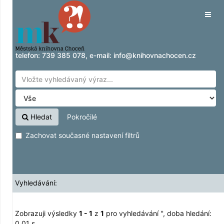
Zobrazuji výsledky
Přeskočit na obsah
1 - 1
z
1
pro vyhledávání '
'
Tog
navig
telefon:
739 385 078
, e-mail:
info@knihovnachocen.cz
Hledat
Pokročilé
Zachovat současné nastavení filtrů
Vyhledávání:
Zobrazuji výsledky
1 - 1
z
1
pro vyhledávání '
'
, doba hledání:
0,01 s.