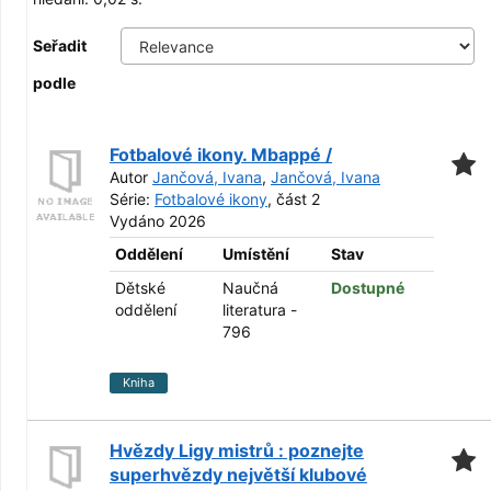
Seřadit
podle
Fotbalové ikony. Mbappé /
Autor
Jančová, Ivana
,
Jančová, Ivana
Série:
Fotbalové ikony
, část 2
Vydáno 2026
Oddělení
Umístění
Stav
Dětské
Naučná
Dostupné
oddělení
literatura -
796
Kniha
Hvězdy Ligy mistrů : poznejte
superhvězdy největší klubové