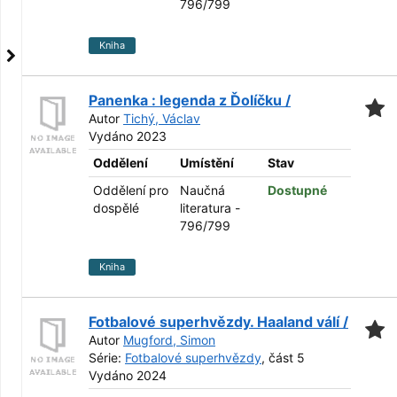
796/799
Kniha
Panenka : legenda z Ďolíčku /
Autor
Tichý, Václav
Vydáno 2023
Oddělení
Umístění
Stav
Oddělení pro
Naučná
Dostupné
dospělé
literatura -
796/799
Kniha
Fotbalové superhvězdy. Haaland válí /
Autor
Mugford, Simon
Série:
Fotbalové superhvězdy
, část 5
Vydáno 2024