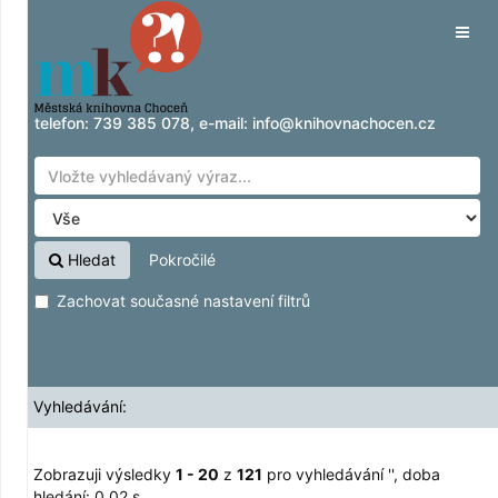
Zobrazuji výsledky
Přeskočit na obsah
1 - 20
z
121
pro vyhledávání '
'
Tog
navig
telefon:
739 385 078
, e-mail:
info@knihovnachocen.cz
Hledat
Pokročilé
Zachovat současné nastavení filtrů
Vyhledávání:
Zobrazuji výsledky
1 - 20
z
121
pro vyhledávání '
'
, doba
hledání: 0,02 s.