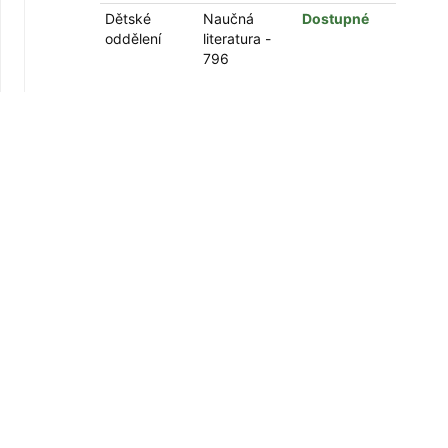
Dětské
Naučná
Dostupné
oddělení
literatura -
796
Kniha
Fotbalové hvězdy ... : + ... nejlepších
českých a slovenských hráčů
Vydáno 2000
Oddělení
Umístění
Stav
Dětské
Naučná
Dostupné
oddělení
literatura -
Poznámka:
796
2019
Digitalizovaný dokument
Kniha
Pelé: král fotbalu /