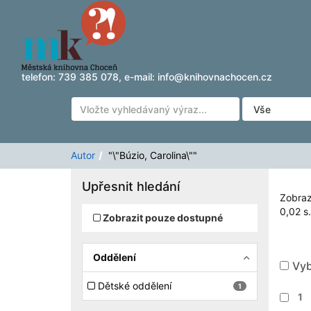
Zobrazuji výsledky
Přeskočit na obsah
1 - 1
z
1
pro vyhledávání '
"\"Búzio, Carolina\""
'
telefon:
739 385 078
, e-mail:
info@knihovnachocen.cz
Autor
"\"Búzio, Carolina\""
Upřesnit hledání
Zobraz
0,02 s.
Zobrazit pouze dostupné
Oddělení
Vyb
Dětské oddělení
1
1