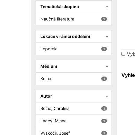
Tematická skupina
Naučná literatura
1
Lokace v rámci oddělení
Leporela
1
Vyb
Médium
Vyhle
Kniha
1
Autor
Búzio, Carolina
1
Lacey, Minna
1
Vyskočil, Josef
1