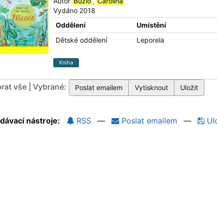
Autor
Búzio
,
Carolina
Vydáno 2018
Oddělení
Umístění
Dětské oddělení
Leporela
Kniha
rat vše | Vybrané:
dávací nástroje:
RSS
—
Poslat emailem
—
Ulo