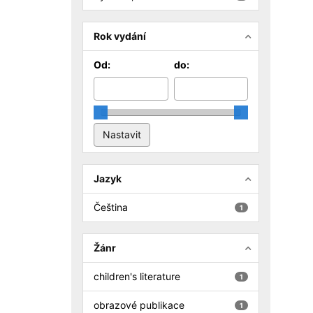
Rok vydání
Od:
do:
Jazyk
Čeština
1
Žánr
children's literature
1
obrazové publikace
1