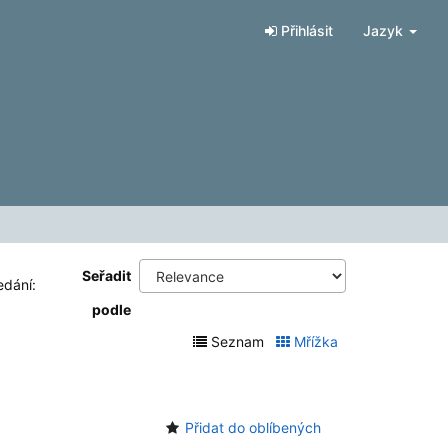
Přihlásit
Jazyk
Seřadit
edání:
podle
Seznam
Mřížka
Přidat do oblíbených