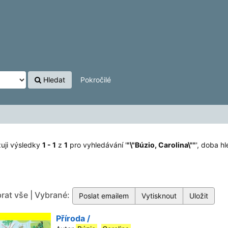
Hledat
Pokročilé
uji výsledky
1 - 1
z
1
pro vyhledávání '
"\"Búzio, Carolina\""
'
, doba hl
rat vše | Vybrané:
Příroda /