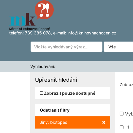
Zobrazuji výsledky
Přeskočit na obsah
1 - 5
z
5
pro vyhledávání '
'
telefon:
739 385 078
, e-mail:
info@knihovnachocen.cz
Vyhledávání:
Upřesnit hledání
Zobraz
Zobrazit pouze dostupné
Odstranit filtry
Vyb
Zrušit filtr
Jiný: biotopes
1