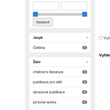
Jazyk
Vyb
Čeština
5
Vyhle
Žánr
children's literature
5
publikace pro děti
5
obrazové publikace
4
pictorial works
4