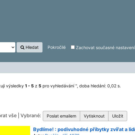
Hledat
Pokročilé
Zachovat současné nastavení f
uji výsledky
1 - 5
z
5
pro vyhledávání '
'
, doba hledání: 0,02 s.
rat vše | Vybrané:
Bydlíme! : podivuhodné příbytky zvířat a lidí