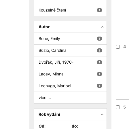
Kouzelné čtení
1
Autor
Bone, Emily
1
4
Búzio, Carolina
1
Dvořák, Jiří, 1970-
1
Lacey, Minna
1
Lechuga, Maribel
1
více ...
5
Rok vydání
Od:
do: