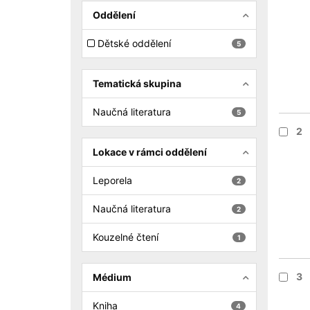
Oddělení
Dětské oddělení
5
Tematická skupina
Naučná literatura
5
2
Lokace v rámci oddělení
Leporela
2
Naučná literatura
2
Kouzelné čtení
1
3
Médium
Kniha
4