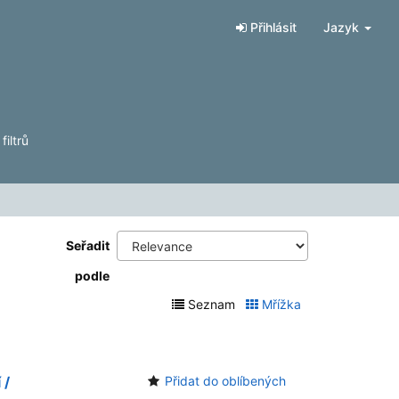
Přihlásit
Jazyk
iltrů
Seřadit
podle
Seznam
Mřížka
 /
Přidat do oblíbených