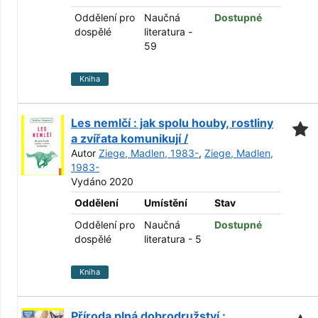
Oddělení pro
Naučná
Dostupné
dospělé
literatura -
59
Kniha
Les nemlčí : jak spolu houby, rostliny
a zvířata komunikují /
Autor
Ziege, Madlen, 1983-
,
Ziege, Madlen,
1983-
Vydáno 2020
Oddělení
Umístění
Stav
Oddělení pro
Naučná
Dostupné
dospělé
literatura - 5
Kniha
Příroda plná dobrodružství :