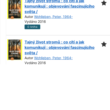
Tajný život stromů : co cítí a jak
komunikují : objevování fascinujícího
světa /
Autor
Wohlleben, Peter, 1964-
Vydáno 2016
E-kniha
Tajný život stromů : co cítí a jak
komunikují : objevování fascinujícího
světa /
Autor
Wohlleben, Peter, 1964-
Vydáno 2016
E-kniha
Strom /
Autor
Bajerowicz, Katarzyna, 1969-
,
Bajerowicz, Katarzyna, 1969-
Vydáno 2019
Oddělení
Umístění
Stav