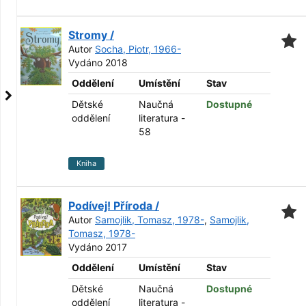
Stromy /
Autor
Socha, Piotr, 1966-
Vydáno 2018
Oddělení
Umístění
Stav
Dětské
Naučná
Dostupné
oddělení
literatura -
58
Kniha
Podívej! Příroda /
Autor
Samojlik, Tomasz, 1978-
,
Samojlik,
Tomasz, 1978-
Vydáno 2017
Oddělení
Umístění
Stav
Dětské
Naučná
Dostupné
oddělení
literatura -