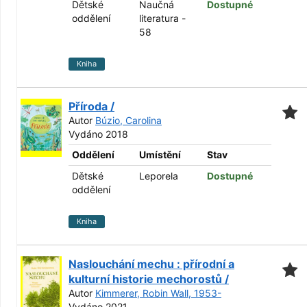
Dětské
Naučná
Dostupné
oddělení
literatura -
58
Kniha
Příroda /
Autor
Búzio, Carolina
Vydáno 2018
Oddělení
Umístění
Stav
Dětské
Leporela
Dostupné
oddělení
Kniha
Naslouchání mechu : přírodní a
kulturní historie mechorostů /
Autor
Kimmerer, Robin Wall, 1953-
Vydáno 2021