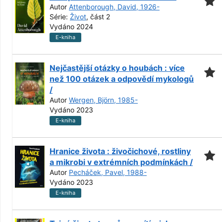
Autor
Attenborough, David, 1926-
Série:
Život
, část 2
Vydáno 2024
E-kniha
Nejčastější otázky o houbách : více
než 100 otázek a odpovědí mykologů
/
Autor
Wergen, Björn, 1985-
Vydáno 2023
E-kniha
Hranice života : živočichové, rostliny
a mikrobi v extrémních podmínkách /
Autor
Pecháček, Pavel, 1988-
Vydáno 2023
E-kniha