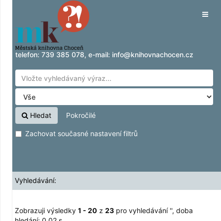
Zobrazuji výsledky
Přeskočit na obsah
1 - 20
z
23
pro vyhledávání '
'
Tog
navig
telefon:
739 385 078
, e-mail:
info@knihovnachocen.cz
Hledat
Pokročilé
Zachovat současné nastavení filtrů
Vyhledávání:
Zobrazuji výsledky
1 - 20
z
23
pro vyhledávání '
'
, doba
hledání: 0,02 s.