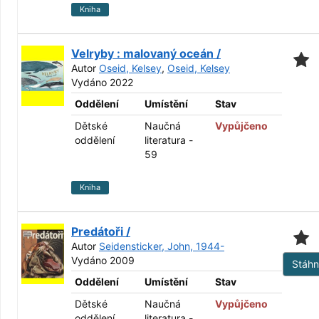
Kniha
Velryby : malovaný oceán /
Autor
Oseid, Kelsey
,
Oseid, Kelsey
Vydáno 2022
Oddělení
Umístění
Stav
Dětské
Naučná
Vypůjčeno
oddělení
literatura -
59
Kniha
Predátoři /
Autor
Seidensticker, John, 1944-
Vydáno 2009
Stáh
Oddělení
Umístění
Stav
Dětské
Naučná
Vypůjčeno
oddělení
literatura -