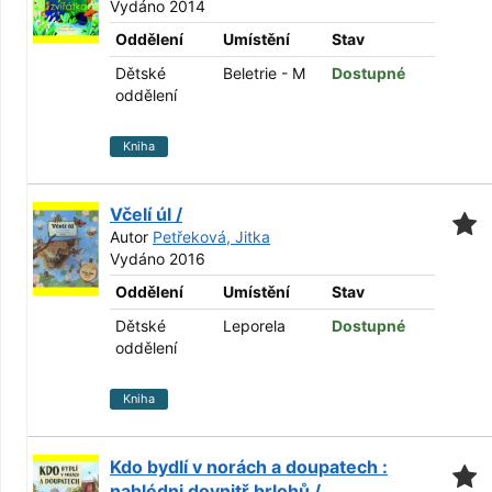
Vydáno 2014
Oddělení
Umístění
Stav
Dětské
Beletrie - M
Dostupné
oddělení
Kniha
Včelí úl /
Autor
Petřeková, Jitka
Vydáno 2016
Oddělení
Umístění
Stav
Dětské
Leporela
Dostupné
oddělení
Kniha
Kdo bydlí v norách a doupatech :
nahlédni dovnitř brlohů /