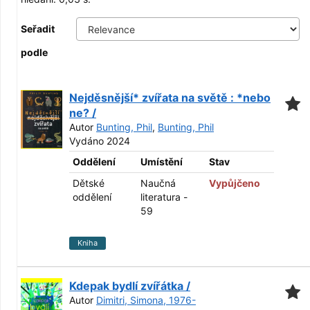
Seřadit
podle
Nejděsnější* zvířata na světě : *nebo
ne? /
Autor
Bunting, Phil
,
Bunting, Phil
Vydáno 2024
Oddělení
Umístění
Stav
Dětské
Naučná
Vypůjčeno
oddělení
literatura -
59
Kniha
Kdepak bydlí zvířátka /
Autor
Dimitri, Simona, 1976-