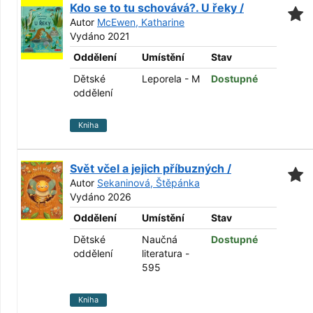
Kdo se to tu schovává?. U řeky /
Autor
McEwen, Katharine
Vydáno 2021
Oddělení
Umístění
Stav
Dětské
Leporela - M
Dostupné
oddělení
Kniha
Svět včel a jejich příbuzných /
Autor
Sekaninová, Štěpánka
Vydáno 2026
Oddělení
Umístění
Stav
Dětské
Naučná
Dostupné
oddělení
literatura -
595
Kniha