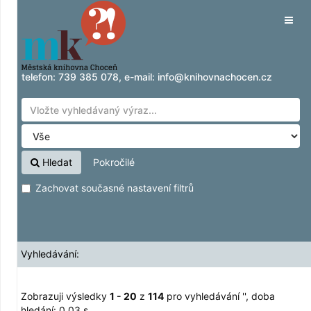
Zobrazuji výsledky
Přeskočit na obsah
1 - 20
z
114
pro vyhledávání '
'
Tog
navig
telefon:
739 385 078
, e-mail:
info@knihovnachocen.cz
Hledat
Pokročilé
Zachovat současné nastavení filtrů
Vyhledávání:
Zobrazuji výsledky
1 - 20
z
114
pro vyhledávání '
'
, doba
hledání: 0,03 s.