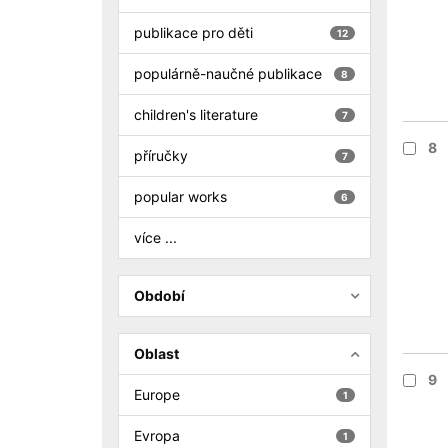
publikace pro děti
12
populárně-naučné publikace
8
children's literature
7
8
příručky
7
popular works
6
více ...
Období
Oblast
9
Europe
1
Evropa
1