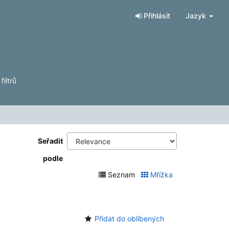
Přihlásit
Jazyk
iltrů
Seřadit
podle
Seznam
Mřížka
Přidat do oblíbených