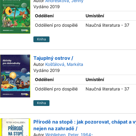
Autor
Andresková, Jenny
Vydáno 2019
Oddělení
Umístění
Oddělení pro dospělé
Naučná literatura - 37
Kniha
Tajuplný ostrov /
Autor
Košťálová, Markéta
Vydáno 2019
Oddělení
Umístění
Oddělení pro dospělé
Naučná literatura - 37
Kniha
Přírodě na stopě : jak pozorovat, chápat a v
nejen na zahradě /
Autor
Wohlleben, Peter, 1964-