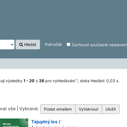
Hledat
Pokročilé
Zachovat současné nastavení f
uji výsledky
1 - 20
z
26
pro vyhledávání '
'
, doba hledání: 0,03 s.
rat vše | Vybrané:
Tajuplný les /