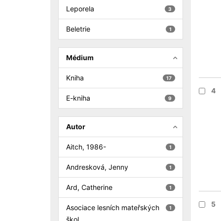
Leporela
3
Beletrie
1
Médium
Kniha
17
4
E-kniha
9
Autor
Aitch, 1986-
1
Andresková, Jenny
1
Ard, Catherine
1
5
Asociace lesních mateřských
1
škol