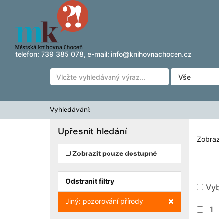
Zobrazuji výsledky
Přeskočit na obsah
1 - 20
z
26
pro vyhledávání '
'
telefon:
739 385 078
, e-mail:
info@knihovnachocen.cz
Vyhledávání:
Upřesnit hledání
Zobraz
Zobrazit pouze dostupné
Odstranit filtry
Vyb
Zrušit filtr
Jiný: pozorování přírody
1