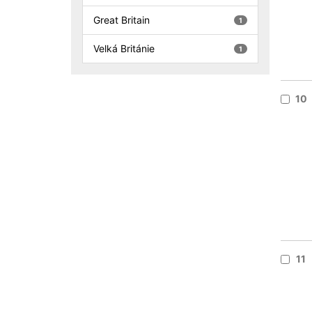
Great Britain
1
Velká Británie
1
10
11