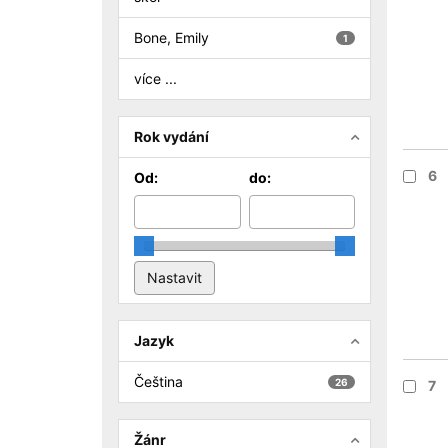
Bone, Emily
1
více ...
Rok vydání
6
Od:
do:
Jazyk
Čeština
26
7
Žánr