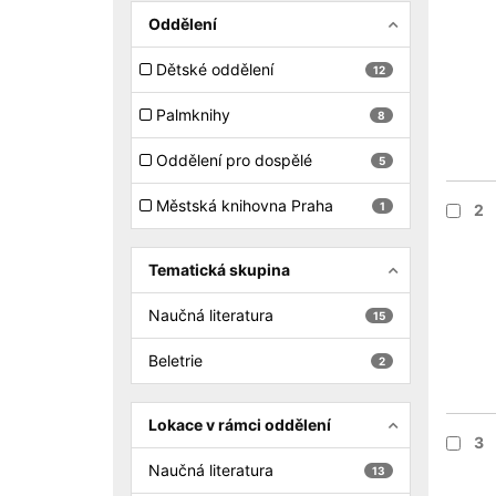
Oddělení
Dětské oddělení
12
Palmknihy
8
Oddělení pro dospělé
5
Městská knihovna Praha
1
2
Tematická skupina
Naučná literatura
15
Beletrie
2
Lokace v rámci oddělení
3
Naučná literatura
13