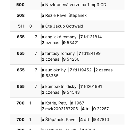
500
|a
Nezkrácená verze na 1 mp3 CD
508
|a
Režie Pavel Štěpánek
511
0
|a
Čte Jakub Gottwald
655
7
|a
anglické romány
|7
fd131814
|2
czenas
|9
53421
655
7
|a
fantasy romány
|7
fd184199
|2
czenas
|9
54250
655
7
|a
audioknihy
|7
fd119452
|2
czenas
|9
53385
655
7
|a
kompaktní disky
|7
fd201991
|2
czenas
|9
54543
700
1
|a
Kotrle, Petr,
|d
1967-
|7
mzk2003187206
|4
trl
|9
22267
700
1
|a
Štěpánek, Pavel
|4
drt
|9
47810