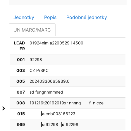
Jednotky
Popis
Podobné jednotky
UNIMARC/MARC
LEAD
01924nim a2200529 i 4500
ER
001
92298
003
CZ PrSKC
005
20240330065939.0
007
sd fungnnmmned
008
191216t20192019xr nnnng       f  n cze  
015
|a
cnb003165223
999
|c
92298
|d
92298