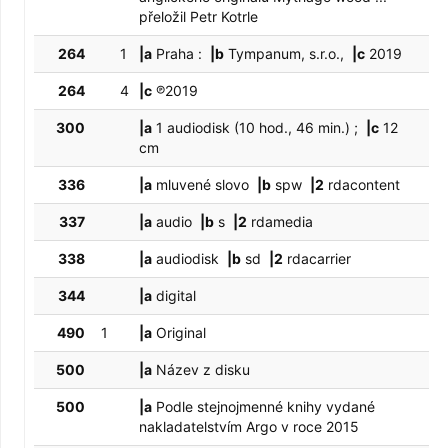
přeložil Petr Kotrle
264
1
|a
Praha :
|b
Tympanum, s.r.o.,
|c
2019
264
4
|c
℗2019
300
|a
1 audiodisk (10 hod., 46 min.) ;
|c
12
cm
336
|a
mluvené slovo
|b
spw
|2
rdacontent
337
|a
audio
|b
s
|2
rdamedia
338
|a
audiodisk
|b
sd
|2
rdacarrier
344
|a
digital
490
1
|a
Original
500
|a
Název z disku
500
|a
Podle stejnojmenné knihy vydané
nakladatelstvím Argo v roce 2015