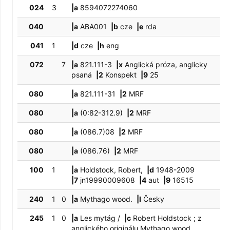
024
3
|a
8594072274060
040
|a
ABA001
|b
cze
|e
rda
041
1
|d
cze
|h
eng
072
7
|a
821.111-3
|x
Anglická próza, anglicky
psaná
|2
Konspekt
|9
25
080
|a
821.111-31
|2
MRF
080
|a
(0:82-312.9)
|2
MRF
080
|a
(086.7)08
|2
MRF
080
|a
(086.76)
|2
MRF
100
1
|a
Holdstock, Robert,
|d
1948-2009
|7
jn19990009608
|4
aut
|9
16515
240
1
0
|a
Mythago wood.
|l
Česky
245
1
0
|a
Les mytág /
|c
Robert Holdstock ; z
anglického originálu Mythago wood ...