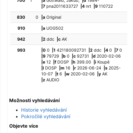
700
1
|a
Gottwald, Jakub,
|d
1984-
|7
pna2011633727
|4
nrt
|9
110722
830
0
|a
Original
910
|a
UOG502
942
|2
ddc
|c
AK
993
|0
0
|1
421180092731
|2
ddc
|4
0
|7
0
|9
79729
|b
0
|c
92731
|d
2020-02-06
|e
12
|f
DOSP
|h
399.00
|i
Koupě
|l
DOSP
|m
16
|r
2026-06-24
|s
2025-
10-07
|t
6
|w
2020-02-06
|y
AK
|z
AUDIO
Možnosti vyhledávání
Historie vyhledávání
Pokročilé vyhledávání
Objevte více