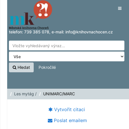
Přeskočit na obsah
Tog
navig
telefon:
739 385 078
, e-mail:
info@knihovnachocen.cz
Hledat
Pokročilé
Les mytág /
UNIMARC/MARC
Vytvořit citaci
Poslat emailem