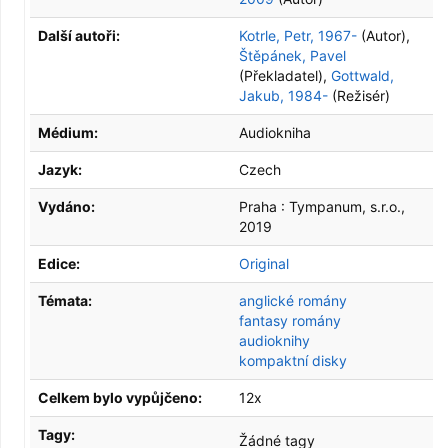
Další autoři:
Kotrle, Petr, 1967-
(Autor)
,
Štěpánek, Pavel
(Překladatel)
,
Gottwald,
Jakub, 1984-
(Režisér)
Médium:
Audiokniha
Jazyk:
Czech
Vydáno:
Praha :
Tympanum, s.r.o.,
2019
Edice:
Original
Témata:
anglické romány
fantasy romány
audioknihy
kompaktní disky
Celkem bylo vypůjčeno:
12x
Tagy:
Žádné tagy