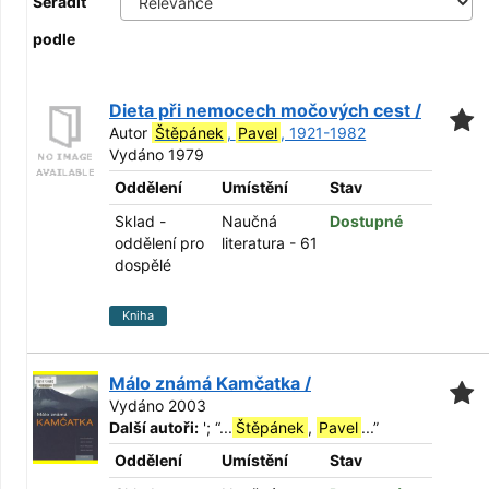
Seřadit
podle
Dieta při nemocech močových cest /
Autor
Štěpánek
,
Pavel
, 1921-1982
Vydáno 1979
Oddělení
Umístění
Stav
Sklad -
Naučná
Dostupné
oddělení pro
literatura - 61
dospělé
Kniha
Málo známá Kamčatka /
Vydáno 2003
Další autoři:
';
“
...
Štěpánek
,
Pavel
...
”
Oddělení
Umístění
Stav