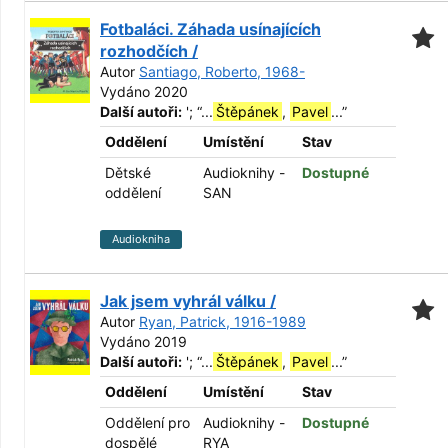
Fotbaláci. Záhada usínajících
rozhodčích /
Autor
Santiago, Roberto, 1968-
Vydáno 2020
Další autoři:
';
“
...
Štěpánek
,
Pavel
...
”
Oddělení
Umístění
Stav
Dětské
Audioknihy -
Dostupné
oddělení
SAN
Audiokniha
Jak jsem vyhrál válku /
Autor
Ryan, Patrick, 1916-1989
Vydáno 2019
Další autoři:
';
“
...
Štěpánek
,
Pavel
...
”
Oddělení
Umístění
Stav
Oddělení pro
Audioknihy -
Dostupné
dospělé
RYA