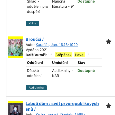
Sklad -
Naučná
Dostupné
oddělení pro
literatura - 91
dospělé
Kniha
Broučci /
Autor
Karafiát, Jan, 1846-1929
Vydáno 2021
Další autoři:
';
“
...
Štěpánek
,
Pavel
...
”
Oddělení
Umístění
Stav
Dětské
Audioknihy -
Dostupné
oddělení
KAR
Audiokniha
Labutí dům : svět prvorepublikových
snů /
Autor
Krolupperová, Daniela, 1969-