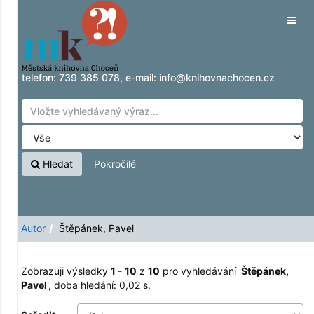
Zobrazuji výsledky
Přeskočit na obsah
1 - 10
z
10
pro vyhledávání '
Štěpánek, Pavel
'
Tog
navig
telefon:
739 385 078
, e-mail:
info@knihovnachocen.cz
Hledat
Pokročilé
Autor
Štěpánek, Pavel
Zobrazuji výsledky
1 - 10
z
10
pro vyhledávání '
Štěpánek,
Pavel
'
, doba hledání: 0,02 s.