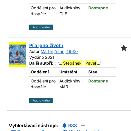
Oddělení pro
Audioknihy -
Dostupné
dospělé
GLE
Audiokniha
Pí a jeho život /
Autor
Martel, Yann, 1963-
Vydáno 2021
Další autoři:
';
“
...
Štěpánek
,
Pavel
...
”
Oddělení
Umístění
Stav
Oddělení pro
Audioknihy -
Dostupné
dospělé
MAR
Audiokniha
Vyhledávací nástroje:
RSS
—