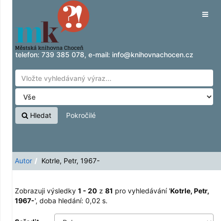
Zobrazuji výsledky
Přeskočit na obsah
1 - 20
z
81
pro vyhledávání '
Kotrle, Petr,
Tog
1967-
'
navig
telefon:
739 385 078
, e-mail:
info@knihovnachocen.cz
Hledat
Pokročilé
Autor
Kotrle, Petr, 1967-
Zobrazuji výsledky
1 - 20
z
81
pro vyhledávání '
Kotrle, Petr,
1967-
'
, doba hledání: 0,02 s.