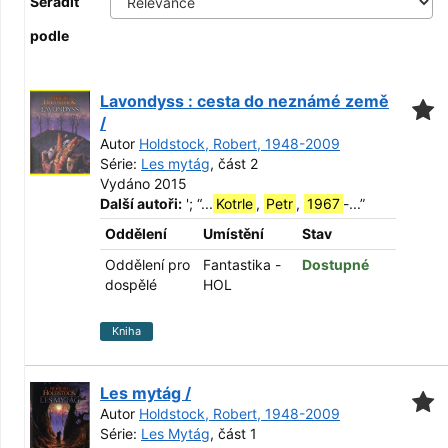
Seřadit
podle
Lavondyss : cesta do neznámé země
/
Autor
Holdstock, Robert, 1948-2009
Série:
Les mytág
, část 2
Vydáno 2015
Další autoři:
';
“
...
Kotrle
,
Petr
,
1967
-...
”
Oddělení
Umístění
Stav
Oddělení pro
Fantastika -
Dostupné
dospělé
HOL
Kniha
Les mytág /
Autor
Holdstock, Robert, 1948-2009
Série:
Les Mytág
, část 1