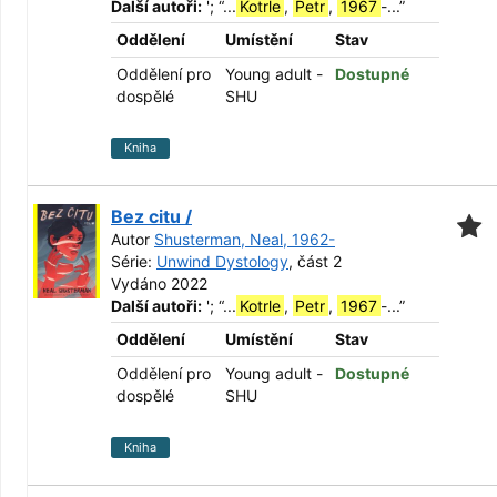
Další autoři:
';
“
...
Kotrle
,
Petr
,
1967
-...
”
Oddělení
Umístění
Stav
Oddělení pro
Young adult -
Dostupné
dospělé
SHU
Kniha
Bez citu /
Autor
Shusterman, Neal, 1962-
Série:
Unwind Dystology
, část 2
Vydáno 2022
Další autoři:
';
“
...
Kotrle
,
Petr
,
1967
-...
”
Oddělení
Umístění
Stav
Oddělení pro
Young adult -
Dostupné
dospělé
SHU
Kniha