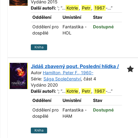
Vydáno 2015
Další autoři:
';
“
...
Kotrle
,
Petr
,
1967
-...
”
Oddělení
Umístění
Stav
Oddělení pro
Fantastika -
Dostupné
dospělé
HOL
Kniha
Jidáš zbavený pout. Poslední hlídka /
Autor
Hamilton, Peter F., 1960-
Série:
Sága Společenství
, část 4
Vydáno 2020
Další autoři:
';
“
...
Kotrle
,
Petr
,
1967
-...
”
Oddělení
Umístění
Stav
Oddělení pro
Fantastika -
Dostupné
dospělé
HAM
Kniha