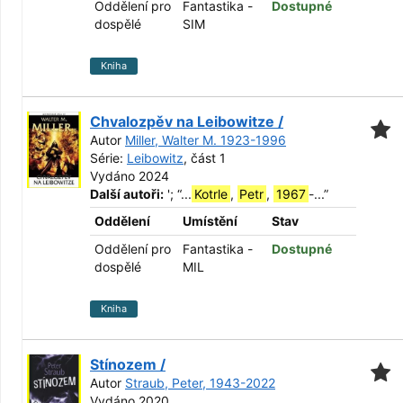
Oddělení pro
Fantastika -
Dostupné
dospělé
SIM
Kniha
Chvalozpěv na Leibowitze /
Autor
Miller, Walter M. 1923-1996
Série:
Leibowitz
, část 1
Vydáno 2024
Další autoři:
';
“
...
Kotrle
,
Petr
,
1967
-...
”
Oddělení
Umístění
Stav
Oddělení pro
Fantastika -
Dostupné
dospělé
MIL
Kniha
Stínozem /
Autor
Straub, Peter, 1943-2022
Vydáno 2020