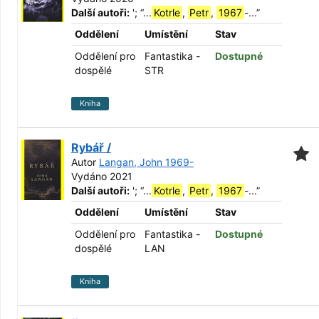
Další autoři:
';
“
...
Kotrle
,
Petr
,
1967
-...
”
Oddělení
Umístění
Stav
Oddělení pro
Fantastika -
Dostupné
dospělé
STR
Kniha
Rybář /
Autor
Langan, John 1969-
Vydáno 2021
Další autoři:
';
“
...
Kotrle
,
Petr
,
1967
-...
”
Oddělení
Umístění
Stav
Oddělení pro
Fantastika -
Dostupné
dospělé
LAN
Kniha