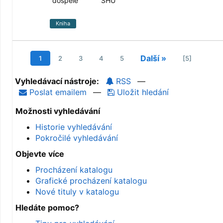
dospělé
SHU
Kniha
Další »
1
2
3
4
5
[5]
Vyhledávací nástroje:
RSS
—
Poslat emailem
—
Uložit hledání
Možnosti vyhledávání
Historie vyhledávání
Pokročilé vyhledávání
Objevte více
Procházení katalogu
Grafické procházení katalogu
Nové tituly v katalogu
Hledáte pomoc?