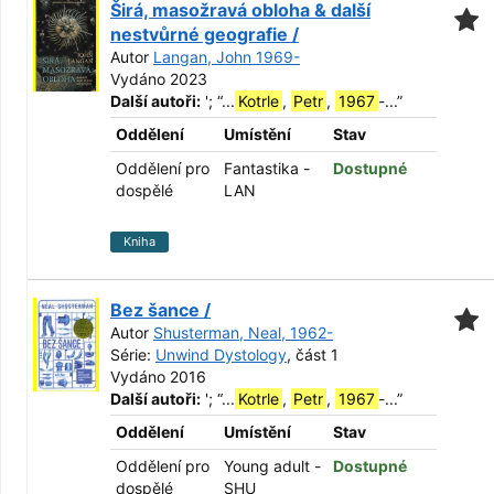
Širá, masožravá obloha & další
nestvůrné geografie /
Autor
Langan, John 1969-
Vydáno 2023
Další autoři:
';
“
...
Kotrle
,
Petr
,
1967
-...
”
Oddělení
Umístění
Stav
Oddělení pro
Fantastika -
Dostupné
dospělé
LAN
Kniha
Bez šance /
Autor
Shusterman, Neal, 1962-
Série:
Unwind Dystology
, část 1
Vydáno 2016
Další autoři:
';
“
...
Kotrle
,
Petr
,
1967
-...
”
Oddělení
Umístění
Stav
Oddělení pro
Young adult -
Dostupné
dospělé
SHU