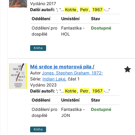
Vydáno 2017
Další autoři:
';
“
...
Kotrle
,
Petr
,
1967
-...
”
Oddělení
Umístění
Stav
Oddělení pro
Fantastika -
Dostupné
dospělé
HOL
Kniha
Mé srdce je motorová pila /
Autor
Jones, Stephen Graham, 1972-
Série:
Indian Lake
, část 1
Vydáno 2023
Další autoři:
';
“
...
Kotrle
,
Petr
,
1967
-...
”
Oddělení
Umístění
Stav
Oddělení pro
Fantastika -
Dostupné
dospělé
JON
Kniha