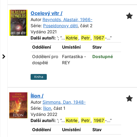
Ocelový vítr /
Autor
Reynolds, Alastair, 1966-
Série:
Poseidonovy děti
, část 2
Vydáno 2021
Další autoři:
';
“
...
Kotrle
,
Petr
,
1967
-...
”
Oddělení
Umístění
Stav
Oddělení pro
Fantastika -
Dostupné
dospělé
REY
Kniha
Ílion /
Autor
Simmons, Dan, 1948-
Série:
Ílion
, část 1
Vydáno 2022
Další autoři:
';
“
...
Kotrle
,
Petr
,
1967
-...
”
Oddělení
Umístění
Stav