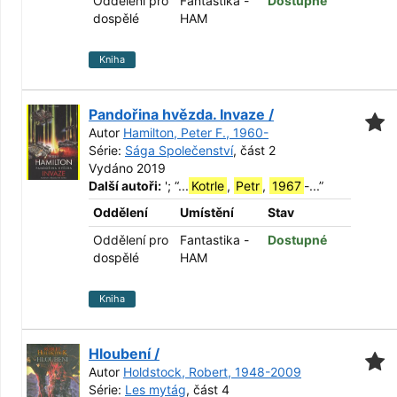
Oddělení pro
Fantastika -
Dostupné
dospělé
HAM
Kniha
Pandořina hvězda. Invaze /
Autor
Hamilton, Peter F., 1960-
Série:
Sága Společenství
, část 2
Vydáno 2019
Další autoři:
';
“
...
Kotrle
,
Petr
,
1967
-...
”
Oddělení
Umístění
Stav
Oddělení pro
Fantastika -
Dostupné
dospělé
HAM
Kniha
Hloubení /
Autor
Holdstock, Robert, 1948-2009
Série:
Les mytág
, část 4