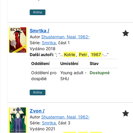
Kniha
Smrtka /
Autor
Shusterman, Neal, 1962-
Série:
Smrtka
, část 1
Vydáno 2018
Další autoři:
';
“
...
Kotrle
,
Petr
,
1967
-...
”
Oddělení
Umístění
Stav
Oddělení pro
Young adult -
Dostupné
dospělé
SHU
Kniha
Zvon /
Autor
Shusterman, Neal, 1962-
Série:
Smrtka
, část 3
Vydáno 2021