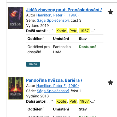
Jidáš zbavený pout. Pronásledování /
Autor
Hamilton, Peter F., 1960-
Série:
Sága Společenství
, část 3
Vydáno 2019
Další autoři:
';
“
...
Kotrle
,
Petr
,
1967
-...
”
Oddělení
Umístění
Stav
Oddělení pro
Fantastika -
Dostupné
dospělé
HAM
Kniha
Pandořina hvězda. Bariéra /
Autor
Hamilton, Peter F., 1960-
Série:
Sága Společenství
, část 1
Vydáno 2018
Další autoři:
';
“
...
Kotrle
,
Petr
,
1967
-...
”
Oddělení
Umístění
Stav