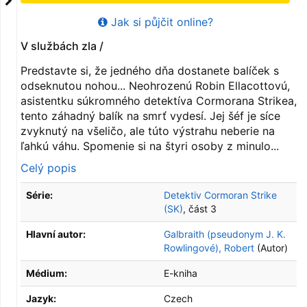
Jak si půjčit online?
V službách zla /
Predstavte si, že jedného dňa dostanete balíček s
odseknutou nohou... Neohrozenú Robin Ellacottovú,
asistentku súkromného detektíva Cormorana Strikea,
tento záhadný balík na smrť vydesí. Jej šéf je síce
zvyknutý na všeličo, ale túto výstrahu neberie na
ľahkú váhu. Spomenie si na štyri osoby z minulo...
Celý popis
Série:
Detektiv Cormoran Strike
(SK)
, část 3
Hlavní autor:
Galbraith (pseudonym J. K.
Rowlingové), Robert
(Autor)
Médium:
E-kniha
Jazyk:
Czech