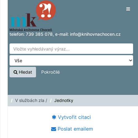
Přeskočit na obsah
Tog
navig
telefon:
739 385 078
, e-mail:
info@knihovnachocen.cz
Hledat
Pokročilé
V službách zla /
Jednotky
Vytvořit citaci
Poslat emailem