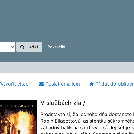
Hledat
Pokročilé
ytvořit citaci
Poslat emailem
Přidat do oblíbe
V službách zla /
Predstavte si, že jedného dňa dostanete
Robin Ellacottovú, asistentku súkromnéh
záhadný balík na smrť vydesí. Jej šéf je s