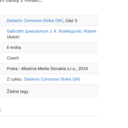
ri osoby z minulo...
Detektiv Cormoran Strike (SK)
, část 3
Galbraith (pseudonym J. K. Rowlingové), Robert
(Autor)
E-kniha
Czech
Praha :
Albatros Media Slovakia s.r.o.,
2024
Z cyklu::
Detektiv Cormoran Strike (SK)
Žádné tagy
C