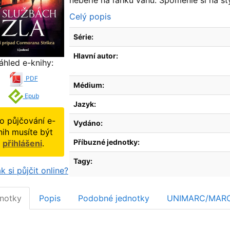
neberie na ľahkú váhu. Spomenie si na šty
Celý popis
Série:
Hlavní autor:
áhled e-knihy:
PDF
Médium:
Epub
Jazyk:
o půjčování e-
Vydáno:
nih musíte být
Příbuzné jednotky:
přihlášeni
.
Tagy:
k si půjčit online?
notky
Popis
Podobné jednotky
UNIMARC/MAR