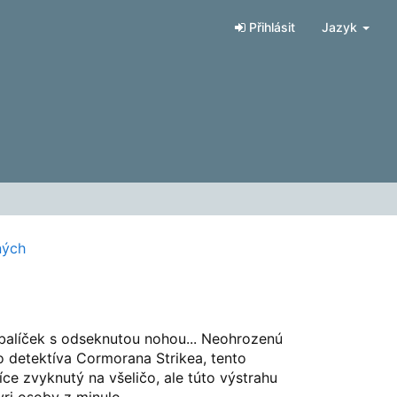
Přihlásit
Jazyk
ných
 balíček s odseknutou nohou... Neohrozenú
o detektíva Cormorana Strikea, tento
íce zvyknutý na všeličo, ale túto výstrahu