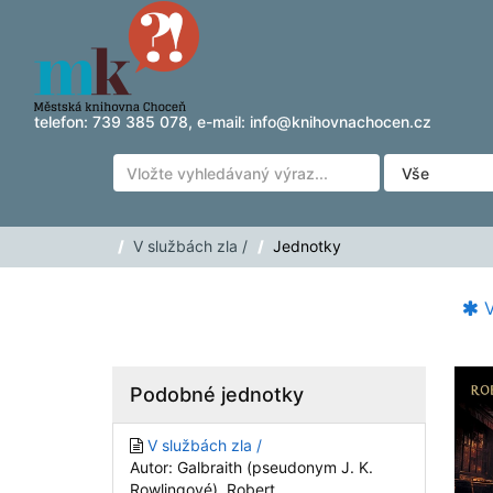
Přeskočit na obsah
telefon:
739 385 078
, e-mail:
info@knihovnachocen.cz
V službách zla /
Jednotky
V
Podobné jednotky
V službách zla /
Autor: Galbraith (pseudonym J. K.
Rowlingové), Robert