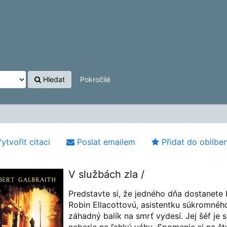
Hledat
Pokročilé
ytvořit citaci
Poslat emailem
Přidat do oblíbe
V službách zla /
Predstavte si, že jedného dňa dostanete
Robin Ellacottovú, asistentku súkromnéh
záhadný balík na smrť vydesí. Jej šéf je s