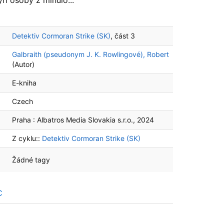
ri osoby z minulo...
Detektiv Cormoran Strike (SK)
, část 3
Galbraith (pseudonym J. K. Rowlingové), Robert
(Autor)
E-kniha
Czech
Praha :
Albatros Media Slovakia s.r.o.,
2024
Z cyklu::
Detektiv Cormoran Strike (SK)
Žádné tagy
C