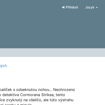
Přihlásit
Jazyk
ných
 balíček s odseknutou nohou... Neohrozenú
o detektíva Cormorana Strikea, tento
íce zvyknutý na všeličo, ale túto výstrahu