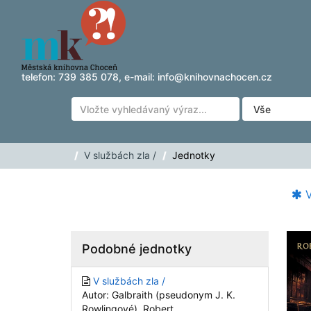
Přeskočit na obsah
telefon:
739 385 078
, e-mail:
info@knihovnachocen.cz
V službách zla /
Jednotky
V
Podobné jednotky
V službách zla /
Autor: Galbraith (pseudonym J. K.
Rowlingové), Robert