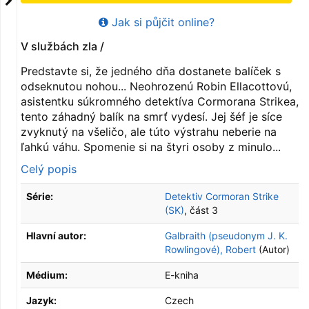
Jak si půjčit online?
V službách zla /
Predstavte si, že jedného dňa dostanete balíček s
odseknutou nohou... Neohrozenú Robin Ellacottovú,
asistentku súkromného detektíva Cormorana Strikea,
tento záhadný balík na smrť vydesí. Jej šéf je síce
zvyknutý na všeličo, ale túto výstrahu neberie na
ľahkú váhu. Spomenie si na štyri osoby z minulo...
Celý popis
Série:
Detektiv Cormoran Strike
(SK)
, část 3
Hlavní autor:
Galbraith (pseudonym J. K.
Rowlingové), Robert
(Autor)
Médium:
E-kniha
Jazyk:
Czech