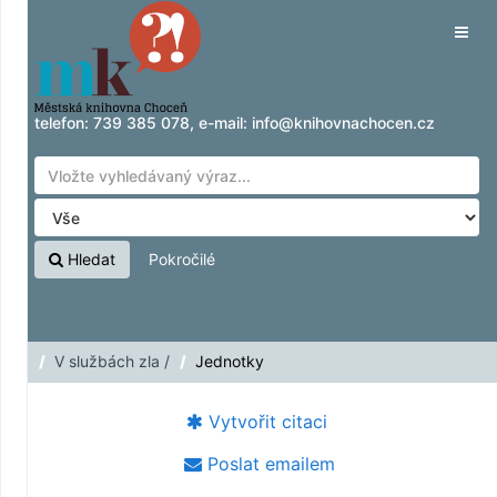
Přeskočit na obsah
Tog
navig
telefon:
739 385 078
, e-mail:
info@knihovnachocen.cz
Hledat
Pokročilé
V službách zla /
Jednotky
Vytvořit citaci
Poslat emailem