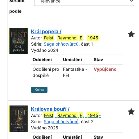
Seřadit
podle
Král popela /
Autor
Feist
,
Raymond
E
.,
1945
-
Série:
Sága ohňotvůrců
, část 1
Vydáno 2024
Oddělení
Umístění
Stav
Oddělení pro
Fantastika -
Vypůjčeno
dospělé
FEI
Kniha
Královna bouří /
Autor
Feist
,
Raymond
E
.,
1945
-
Série:
Sága ohňotvůrců
, část 2
Vydáno 2025
Oddělení
Umístění
Stav