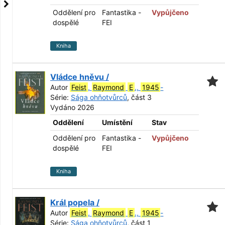
Oddělení pro
Fantastika -
Vypůjčeno
dospělé
FEI
Kniha
Vládce hněvu /
Autor
Feist
,
Raymond
E
.,
1945
-
Série:
Sága ohňotvůrců
, část 3
Vydáno 2026
Oddělení
Umístění
Stav
Oddělení pro
Fantastika -
Vypůjčeno
dospělé
FEI
Kniha
Král popela /
Autor
Feist
,
Raymond
E
.,
1945
-
Série:
Sága ohňotvůrců
, část 1