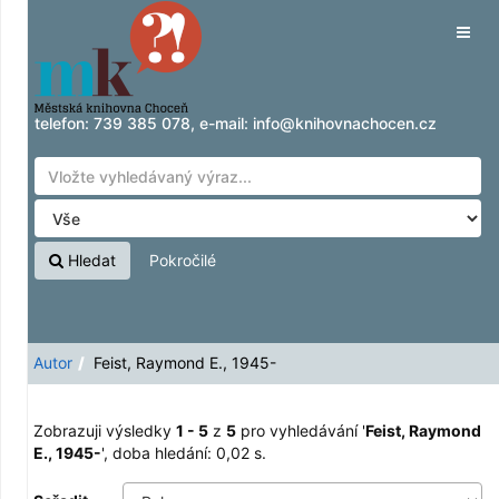
Zobrazuji výsledky
Přeskočit na obsah
1 - 5
z
5
pro vyhledávání '
Feist, Raymond E.,
Tog
1945-
'
navig
telefon:
739 385 078
, e-mail:
info@knihovnachocen.cz
Hledat
Pokročilé
Autor
Feist, Raymond E., 1945-
Zobrazuji výsledky
1 - 5
z
5
pro vyhledávání '
Feist, Raymond
E., 1945-
'
, doba hledání: 0,02 s.