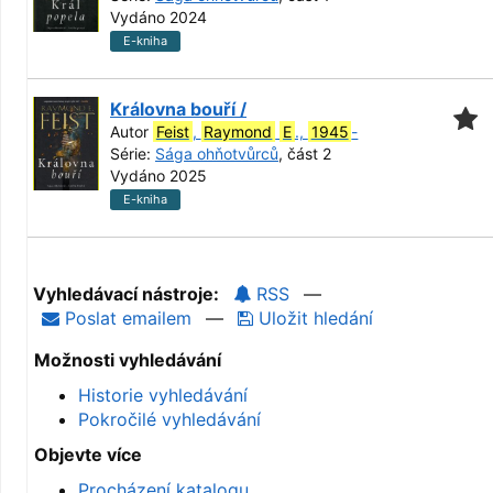
Vydáno 2024
E-kniha
Královna bouří /
Autor
Feist
,
Raymond
E
.,
1945
-
Série:
Sága ohňotvůrců
, část 2
Vydáno 2025
E-kniha
Vyhledávací nástroje:
RSS
—
Poslat emailem
—
Uložit hledání
Možnosti vyhledávání
Historie vyhledávání
Pokročilé vyhledávání
Objevte více
Procházení katalogu