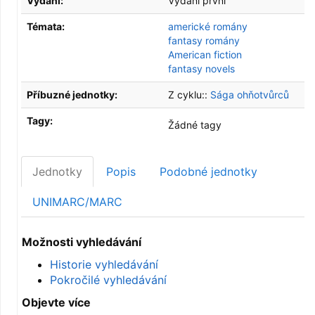
Vydání:
Vydání první
Témata:
americké romány
fantasy romány
American fiction
fantasy novels
Příbuzné jednotky:
Z cyklu::
Sága ohňotvůrců
Tagy:
Žádné tagy
Jednotky
Popis
Podobné jednotky
UNIMARC/MARC
Možnosti vyhledávání
Historie vyhledávání
Pokročilé vyhledávání
Objevte více