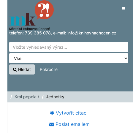
Přeskočit na obsah
Tog
navig
telefon:
739 385 078
, e-mail:
info@knihovnachocen.cz
Hledat
Pokročilé
Král popela /
Jednotky
Vytvořit citaci
Poslat emailem