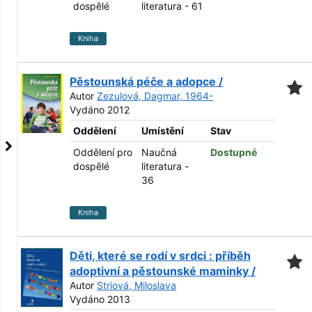
dospělé
literatura - 61
Kniha
Pěstounská péče a adopce /
Autor
Zezulová, Dagmar, 1964-
Vydáno 2012
Oddělení
Umístění
Stav
Oddělení pro
Naučná
Dostupné
dospělé
literatura -
36
Kniha
Děti, které se rodí v srdci : příběh
adoptivní a pěstounské maminky /
Autor
Striová, Miloslava
Vydáno 2013