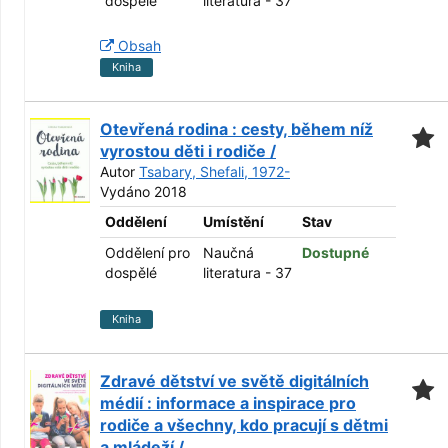
dospělé
literatura - 37
Obsah
Kniha
Otevřená rodina : cesty, během níž
vyrostou děti i rodiče /
Autor
Tsabary, Shefali, 1972-
Vydáno 2018
Oddělení
Umístění
Stav
Oddělení pro
Naučná
Dostupné
dospělé
literatura - 37
Kniha
Zdravé dětství ve světě digitálních
médií : informace a inspirace pro
rodiče a všechny, kdo pracují s dětmi
a mládeží /