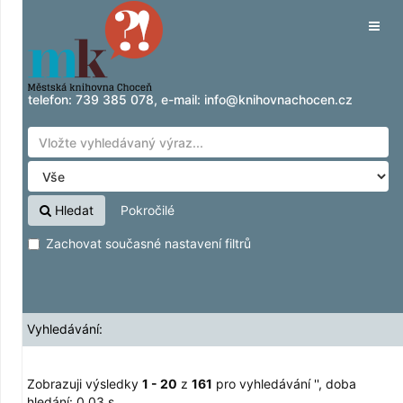
Zobrazuji výsledky
Přeskočit na obsah
1 - 20
z
161
pro vyhledávání '
'
Tog
navig
telefon:
739 385 078
, e-mail:
info@knihovnachocen.cz
Hledat
Pokročilé
Zachovat současné nastavení filtrů
Vyhledávání:
Zobrazuji výsledky
1 - 20
z
161
pro vyhledávání '
'
, doba
hledání: 0,03 s.