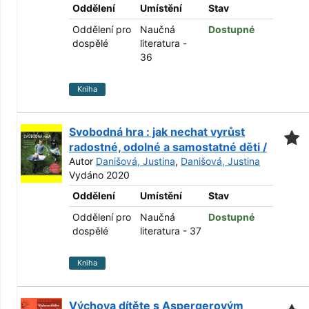
Oddělení
Umístění
Stav
Oddělení pro
Naučná
Dostupné
dospělé
literatura -
36
Kniha
Svobodná hra : jak nechat vyrůst
radostné, odolné a samostatné děti /
Autor
Danišová, Justina
,
Danišová, Justina
Vydáno 2020
Oddělení
Umístění
Stav
Oddělení pro
Naučná
Dostupné
dospělé
literatura - 37
Kniha
Výchova dítěte s Aspergerovým