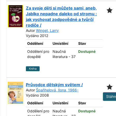
Za svoje děti si můžete sami, aneb,
Jablko nepadne daleko od stromu :
jak vychovat zodpovědné a tvůrčí
rodiče /
Autor
Winget, Larry
Vydáno 2012
Oddělení
Umístění
Stav
Oddělení pro
Naučná
Dostupné
dospělé
literatura - 37
Kniha
Průvodce dětským světem /
Autor
Špaňhelová, Ilona, 1966-
Vydáno 2008
Stáh
Oddělení
Umístění
Stav
Oddělení pro
Naučná
Dostupné