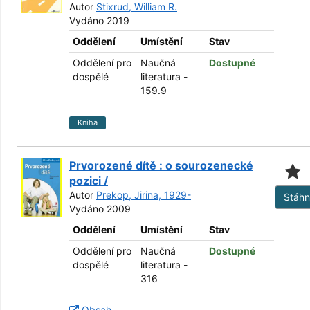
Autor
Stixrud, William R.
Vydáno 2019
Oddělení
Umístění
Stav
Oddělení pro
Naučná
Dostupné
dospělé
literatura -
159.9
Kniha
Prvorozené dítě : o sourozenecké
pozici /
Autor
Prekop, Jirina, 1929-
Stáh
Vydáno 2009
Oddělení
Umístění
Stav
Oddělení pro
Naučná
Dostupné
dospělé
literatura -
316
Obsah