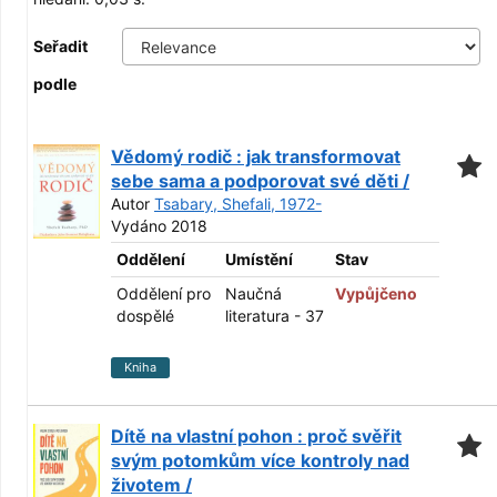
Seřadit
podle
Vědomý rodič : jak transformovat
sebe sama a podporovat své děti /
Autor
Tsabary, Shefali, 1972-
Vydáno 2018
Oddělení
Umístění
Stav
Oddělení pro
Naučná
Vypůjčeno
dospělé
literatura - 37
Kniha
Dítě na vlastní pohon : proč svěřit
svým potomkům více kontroly nad
životem /