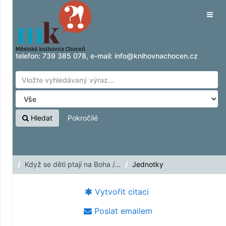
Přeskočit na obsah
Tog
navig
telefon:
739 385 078
, e-mail:
info@knihovnachocen.cz
Hledat
Pokročilé
Když se děti ptají na Boha /...
Jednotky
Vytvořit citaci
Poslat emailem