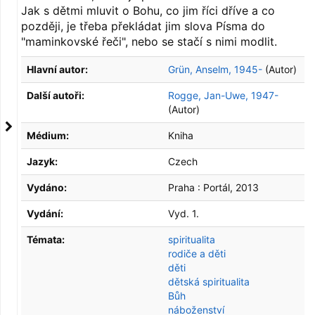
Jak s dětmi mluvit o Bohu, co jim říci dříve a co
později, je třeba překládat jim slova Písma do
"maminkovské řeči", nebo se stačí s nimi modlit.
Hlavní autor:
Grün, Anselm, 1945-
(Autor)
Další autoři:
Rogge, Jan-Uwe, 1947-
(Autor)
Médium:
Kniha
Jazyk:
Czech
Vydáno:
Praha :
Portál,
2013
Vydání:
Vyd. 1.
Témata:
spiritualita
rodiče a děti
děti
dětská spiritualita
Bůh
náboženství