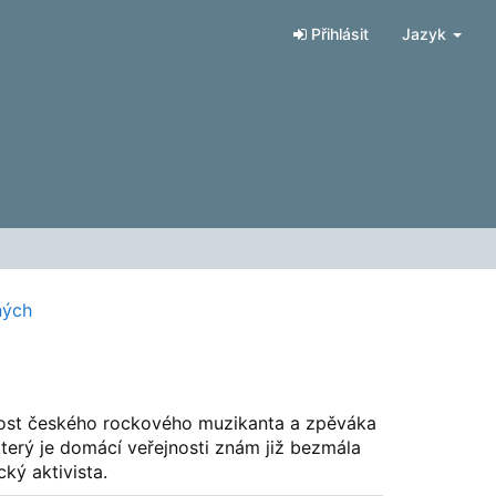
Přihlásit
Jazyk
ných
bnost českého rockového muzikanta a zpěváka
který je domácí veřejnosti znám již bezmála
cký aktivista.