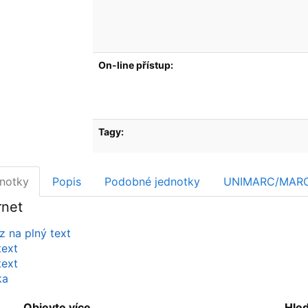
On-line přístup:
Tagy:
notky
Popis
Podobné jednotky
UNIMARC/MAR
rnet
 na plný text
text
text
ka
Objevte více
Hle