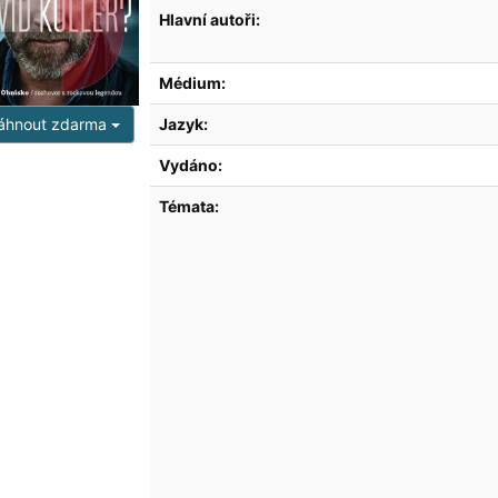
Hlavní autoři:
Médium:
áhnout zdarma
Jazyk:
Vydáno:
Témata: