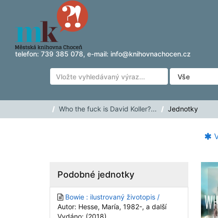
Přeskočit na obsah
telefon:
739 385 078
, e-mail:
info@knihovnachocen.cz
Who the fuck is David Koller?...
Jednotky
V
Podobné jednotky
Bowie : ilustrovaný životopis /
Autor: Hesse, María, 1982-, a další
Vydáno: (2018)