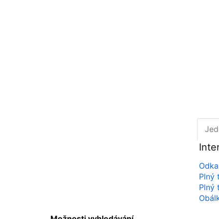
Jed
Inte
Odkaz
Plný 
Plný 
Obál
Možnosti vyhledávání