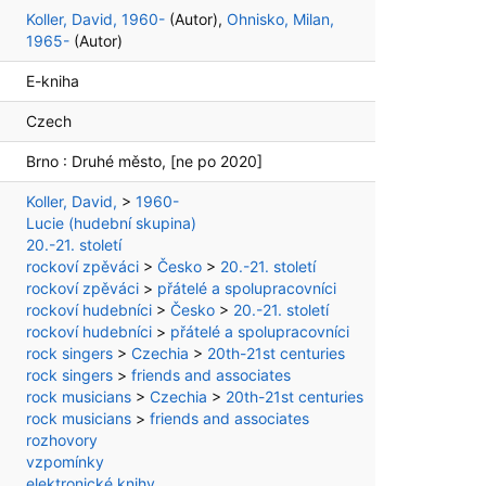
Koller, David, 1960-
(Autor)
,
Ohnisko, Milan,
1965-
(Autor)
E-kniha
Czech
Brno :
Druhé město,
[ne po 2020]
Koller, David,
>
1960-
Lucie (hudební skupina)
20.-21. století
rockoví zpěváci
>
Česko
>
20.-21. století
rockoví zpěváci
>
přátelé a spolupracovníci
rockoví hudebníci
>
Česko
>
20.-21. století
rockoví hudebníci
>
přátelé a spolupracovníci
rock singers
>
Czechia
>
20th-21st centuries
rock singers
>
friends and associates
rock musicians
>
Czechia
>
20th-21st centuries
rock musicians
>
friends and associates
rozhovory
vzpomínky
elektronické knihy