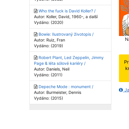
Who the fuck is David Koller? /
Autor: Koller, David, 1960-, a další
Vydáno: (2020)
Bowie: Ilustrovaný životopis /
N
Autor: Ruiz, Fran
Vydáno: (2019)
Robert Plant, Led Zeppelin, Jimmy
Pr
Page & léta sólové kariéry /
k
Autor: Daniels, Neil
Vydáno: (2011)
Depeche Mode : monument /
Ja
Autor: Burmeister, Dennis
Vydáno: (2015)