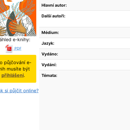
Hlavní autor:
Další autoři:
Médium:
áhled e-knihy:
Jazyk:
PDF
Vydáno:
o půjčování e-
Vydání:
nih musíte být
přihlášeni
.
Témata:
k si půjčit online?