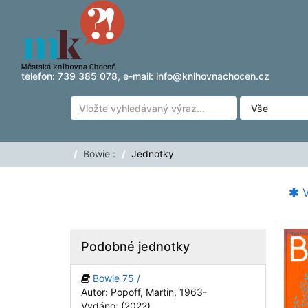
Přeskočit na obsah
telefon:
739 385 078
, e-mail:
info@knihovnachocen.cz
Bowie :
Jednotky
V
Podobné jednotky
Bowie 75 /
Autor: Popoff, Martin, 1963-
Vydáno: (2022)