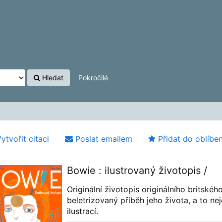
Hledat
Pokročilé
ytvořit citaci
Poslat emailem
Přidat do oblíbe
Bowie : ilustrovaný životopis /
Originální životopis originálního britskéh
beletrizovaný příběh jeho života, a to ne
ilustrací.