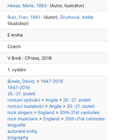
Hesse, María, 1982-
(Autor, Ilustrátor)
Ruiz, Fran, 1981-
(Autor)
,
Ščurková, Adéla
(Ilustrátor)
E-kniha
Czech
V Brně :
CPress,
2018
1. vydání
Bowie, David,
>
1947-2016
1947-2016
20.-21. století
rockoví zpěváci
>
Anglie
>
20.-21. století
rockoví hudebníci
>
Anglie
>
20.-21. století
rock singers
>
England
>
20th-21st centuries
rock musicians
>
England
>
20th-21st centuries
biografie
autorské knihy
biography