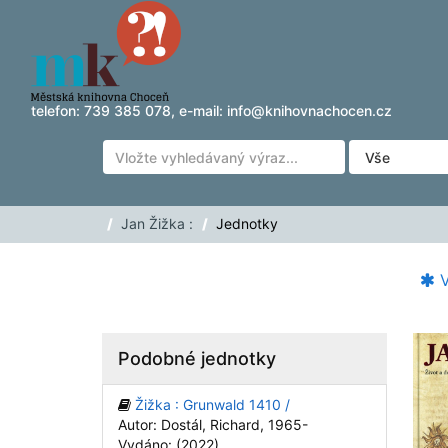
Přeskočit na obsah
telefon:
739 385 078
, e-mail:
info@knihovnachocen.cz
Jan Žižka :
Jednotky
V
Podobné jednotky
Žižka : Grunwald 1410 /
Autor: Dostál, Richard, 1965-
Vydáno: (2022)