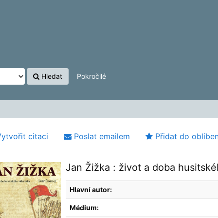
Hledat
Pokročilé
ytvořit citaci
Poslat emailem
Přidat do oblíbe
Jan Žižka : život a doba husitské
Hlavní autor:
Médium: