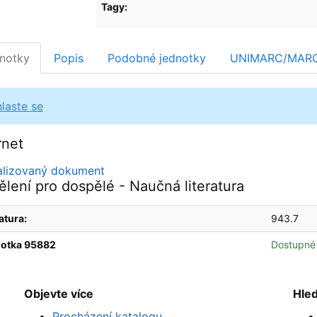
Tagy:
notky
Popis
Podobné jednotky
UNIMARC/MAR
hlaste se
rnet
talizovaný dokument
lení pro dospělé - Naučná literatura
atura:
943.7
otka 95882
Dostupné
Objevte více
Hle
Procházení katalogu