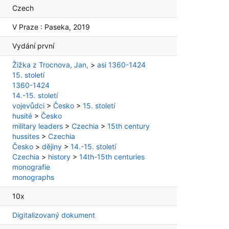
Czech
V Praze :
Paseka,
2019
Vydání první
Žižka z Trocnova, Jan,
>
asi 1360-1424
15. století
1360-1424
14.-15. století
vojevůdci
>
Česko
>
15. století
husité
>
Česko
military leaders
>
Czechia
>
15th century
hussites
>
Czechia
Česko
>
dějiny
>
14.-15. století
Czechia
>
history
>
14th-15th centuries
monografie
monographs
10x
Digitalizovaný dokument