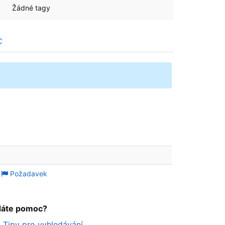
Žádné tagy
C
Požadavek
dáte pomoc?
Tipy pro vyhledávání