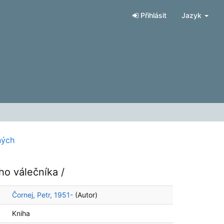
Přihlásit
Jazyk
ných
ho válečníka /
Čornej, Petr, 1951-
(Autor)
Kniha