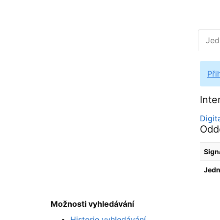
Jed
Při
Inte
Digi
Oddě
Sign
Jedn
Možnosti vyhledávání
Historie vyhledávání