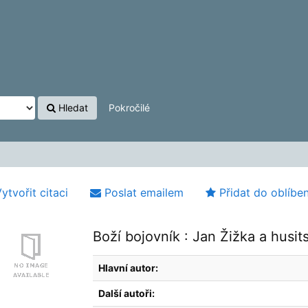
Hledat
Pokročilé
ytvořit citaci
Poslat emailem
Přidat do oblíbe
Boží bojovník : Jan Žižka a husit
Hlavní autor:
Další autoři: