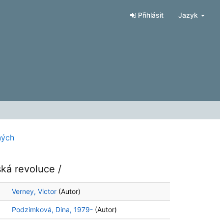
Přihlásit
Jazyk
ných
ská revoluce /
Verney, Victor
(Autor)
Podzimková, Dina, 1979-
(Autor)