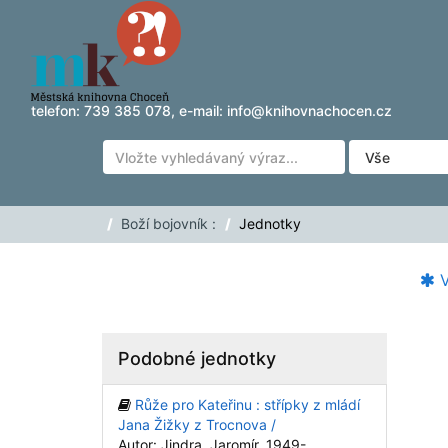
Přeskočit na obsah
telefon:
739 385 078
, e-mail:
info@knihovnachocen.cz
Boží bojovník :
Jednotky
V
Podobné jednotky
Růže pro Kateřinu : střípky z mládí
Jana Žižky z Trocnova /
Autor: Jindra, Jaromír, 1949-