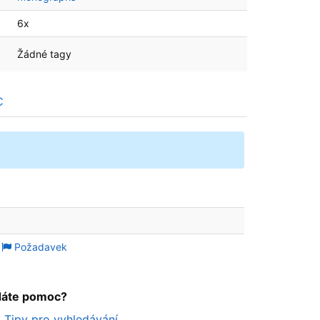
6x
Žádné tagy
C
Požadavek
dáte pomoc?
Tipy pro vyhledávání