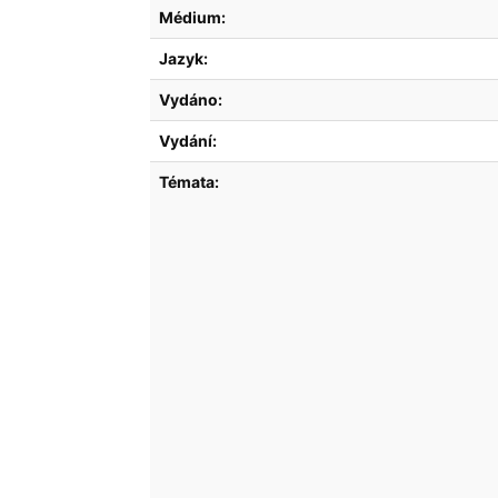
Médium:
Jazyk:
Vydáno:
Vydání:
Témata: