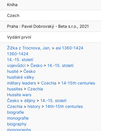
Kniha
Czech
Praha :
Pavel Dobrovský - Beta s.r.o.,
2021
Vydání první
Žižka z Trocnova, Jan,
>
asi 1360-1424
1360-1424
14.-15. století
vojevůdci
>
Česko
>
14.-15. století
husité
>
Česko
husitské války
military leaders
>
Czechia
>
14-15th centuries
hussites
>
Czechia
Hussite wars
Česko
>
dějiny
>
14.-15. století
Czechia
>
history
>
14th-15th centuries
biografie
monografie
biography
monographs