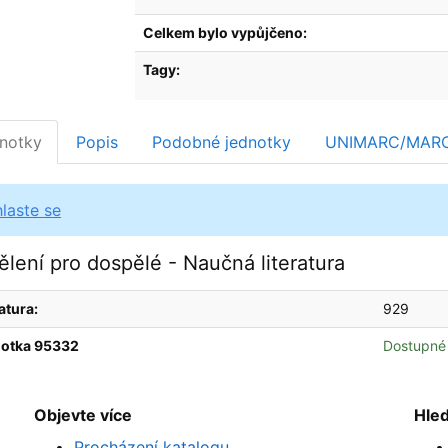
Celkem bylo vypůjčeno:
Tagy:
notky
Popis
Podobné jednotky
UNIMARC/MAR
hlaste se
lení pro dospělé - Naučná literatura
atura:
929
otka 95332
Dostupné
Objevte více
Hle
Procházení katalogu