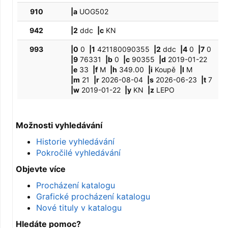
910
|a
UOG502
942
|2
ddc
|c
KN
993
|0
0
|1
421180090355
|2
ddc
|4
0
|7
0
|9
76331
|b
0
|c
90355
|d
2019-01-22
|e
33
|f
M
|h
349.00
|i
Koupě
|l
M
|m
21
|r
2026-08-04
|s
2026-06-23
|t
7
|w
2019-01-22
|y
KN
|z
LEPO
Možnosti vyhledávání
Historie vyhledávání
Pokročilé vyhledávání
Objevte více
Procházení katalogu
Grafické procházení katalogu
Nové tituly v katalogu
Hledáte pomoc?