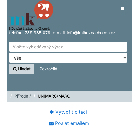
Přeskočit na obsah
Tog
navig
telefon:
739 385 078
, e-mail:
info@knihovnachocen.cz
Hledat
Pokročilé
Příroda /
UNIMARC/MARC
Vytvořit citaci
Poslat emailem