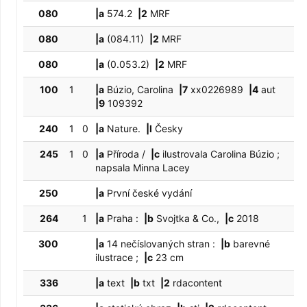
080
|a
574.2
|2
MRF
080
|a
(084.11)
|2
MRF
080
|a
(0.053.2)
|2
MRF
100
1
|a
Búzio, Carolina
|7
xx0226989
|4
aut
|9
109392
240
1
0
|a
Nature.
|l
Česky
245
1
0
|a
Příroda /
|c
ilustrovala Carolina Búzio ;
napsala Minna Lacey
250
|a
První české vydání
264
1
|a
Praha :
|b
Svojtka & Co.,
|c
2018
300
|a
14 nečíslovaných stran :
|b
barevné
ilustrace ;
|c
23 cm
336
|a
text
|b
txt
|2
rdacontent