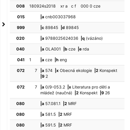
008
180924s2018    xr a   c f    000 0 cze  
015
|a
cnb003037968
999
|c
89845
|d
89845
020
|a
9788025624036
|q
(vázáno)
040
|a
OLA001
|b
cze
|e
rda
041
1
|a
cze
|h
eng
072
7
|a
574
|x
Obecná ekologie
|2
Konspekt
|9
2
072
7
|a
0/9-053.2
|x
Literatura pro děti a
mládež (naučná)
|2
Konspekt
|9
26
080
|a
57.081.1
|2
MRF
080
|a
581.5
|2
MRF
080
|a
591.5
|2
MRF