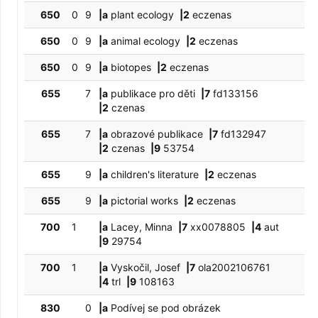
650
0
9
|a
plant ecology
|2
eczenas
650
0
9
|a
animal ecology
|2
eczenas
650
0
9
|a
biotopes
|2
eczenas
655
7
|a
publikace pro děti
|7
fd133156
|2
czenas
655
7
|a
obrazové publikace
|7
fd132947
|2
czenas
|9
53754
655
9
|a
children's literature
|2
eczenas
655
9
|a
pictorial works
|2
eczenas
700
1
|a
Lacey, Minna
|7
xx0078805
|4
aut
|9
29754
700
1
|a
Vyskočil, Josef
|7
ola2002106761
|4
trl
|9
108163
830
0
|a
Podívej se pod obrázek