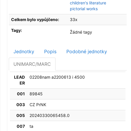
children's literature
pictorial works
Celkem bylo vypůjčeno:
33x
Tagy:
Žádné tagy
Jednotky
Popis
Podobné jednotky
UNIMARC/MARC
LEAD
02208nam a2200613 i 4500
ER
001
89845
003
CZ PrNK
005
20240330065458.0
007
ta