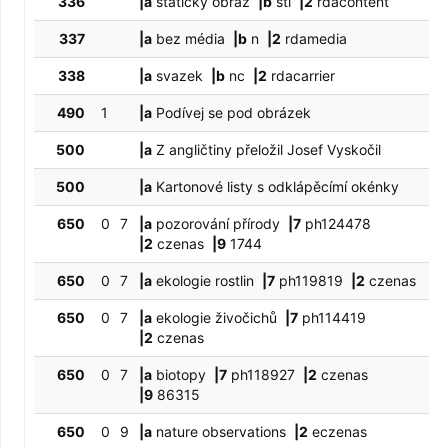
336
|a
statický obraz
|b
sti
|2
rdacontent
337
|a
bez média
|b
n
|2
rdamedia
338
|a
svazek
|b
nc
|2
rdacarrier
490
1
|a
Podívej se pod obrázek
500
|a
Z angličtiny přeložil Josef Vyskočil
500
|a
Kartonové listy s odklápěcímí okénky
650
0
7
|a
pozorování přírody
|7
ph124478
|2
czenas
|9
1744
650
0
7
|a
ekologie rostlin
|7
ph119819
|2
czenas
650
0
7
|a
ekologie živočichů
|7
ph114419
|2
czenas
650
0
7
|a
biotopy
|7
ph118927
|2
czenas
|9
86315
650
0
9
|a
nature observations
|2
eczenas