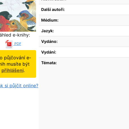
Další autoři:
Médium:
Jazyk:
áhled e-knihy:
Vydáno:
PDF
Vydání:
o půjčování e-
Témata:
nih musíte být
přihlášeni
.
k si půjčit online?