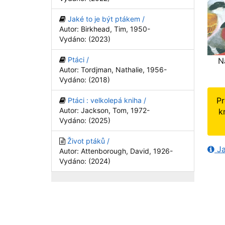
Jaké to je být ptákem /
Autor: Birkhead, Tim, 1950-
Vydáno: (2023)
Ptáci /
N
Autor: Tordjman, Nathalie, 1956-
Vydáno: (2018)
Pr
Ptáci : velkolepá kniha /
Autor: Jackson, Tom, 1972-
k
Vydáno: (2025)
Život ptáků /
Ja
Autor: Attenborough, David, 1926-
Vydáno: (2024)