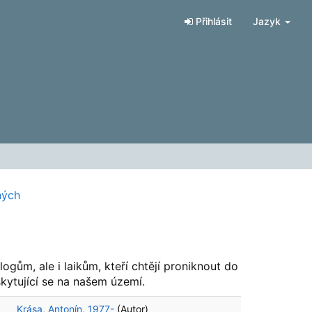
Přihlásit
Jazyk
ných
gům, ale i laikům, kteří chtějí proniknout do
skytující se na našem území.
Krása, Antonín, 1977-
(Autor)