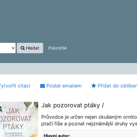
Hledat
Pokročilé
ytvořit citaci
Poslat emailem
Přidat do oblíbe
Jak pozorovat ptáky /
Průvodce je určen nejen zkušeným ornitolo
ptačí říše a poznat nejznámější druhy vy
Hlavní autor: