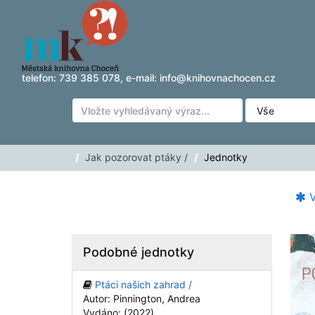
Přeskočit na obsah
telefon:
739 385 078
, e-mail:
info@knihovnachocen.cz
Jak pozorovat ptáky /
Jednotky
V
Podobné jednotky
Ptáci našich zahrad /
Autor: Pinnington, Andrea
Vydáno: (2022)