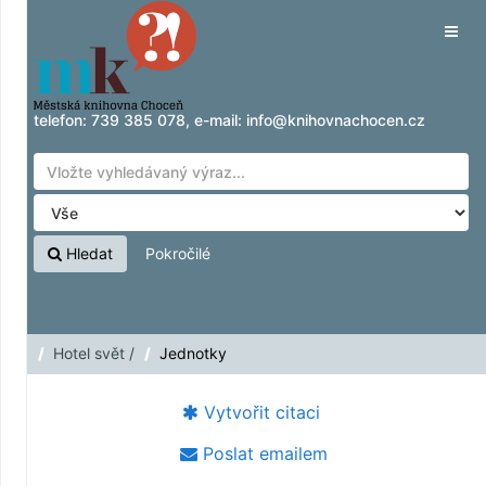
Přeskočit na obsah
Tog
navig
telefon:
739 385 078
, e-mail:
info@knihovnachocen.cz
Hledat
Pokročilé
Hotel svět /
Jednotky
Vytvořit citaci
Poslat emailem