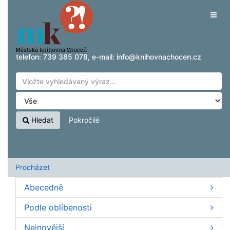
Přeskočit na obsah
Tog
navig
telefon:
739 385 078
, e-mail:
info@knihovnachocen.cz
Hledat
Pokročilé
Procházet
Abecedně
Podle oblíbenosti
Nejnovější