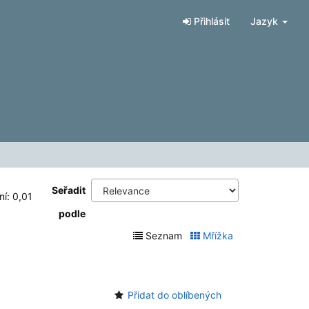
Přihlásit
Jazyk
Seřadit
ní: 0,01
podle
Seznam
Mřížka
Přidat do oblíbených