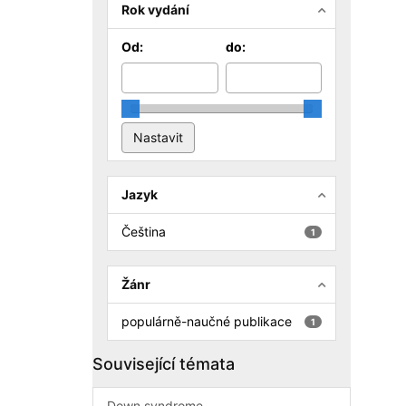
Rok vydání
Od:
do:
Jazyk
Čeština
1
Žánr
populárně-naučné publikace
1
Související témata
Down syndrome