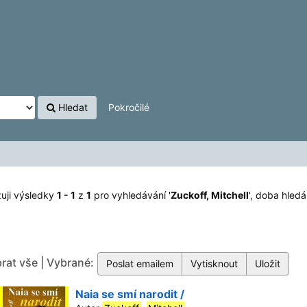
Hledat
Pokročilé
uji výsledky
1 - 1
z
1
pro vyhledávání '
Zuckoff, Mitchell
'
, doba hledá
rat vše | Vybrané:
Naia se smí narodit /