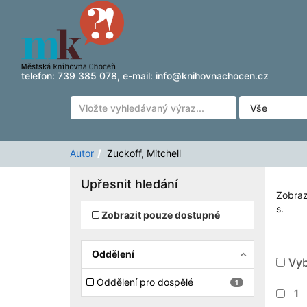
Zobrazuji výsledky
Přeskočit na obsah
1 - 1
z
1
pro vyhledávání '
Zuckoff, Mitchell
'
telefon:
739 385 078
, e-mail:
info@knihovnachocen.cz
Autor
Zuckoff, Mitchell
Upřesnit hledání
Zobraz
s.
Zobrazit pouze dostupné
Oddělení
Vyb
Oddělení pro dospělé
1
1