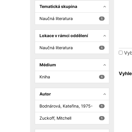
Tematická skupina
Naučná literatura
1
Lokace v rámci oddělení
Naučná literatura
1
Vyb
Médium
Vyhle
Kniha
1
Autor
Bodnárová, Kateřina, 1975-
1
Zuckoff, Mitchell
1