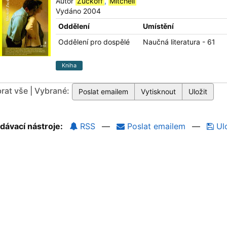
Autor
Zuckoff
,
Mitchell
Vydáno 2004
Oddělení
Umístění
Oddělení pro dospělé
Naučná literatura - 61
Kniha
rat vše | Vybrané:
dávací nástroje:
RSS
—
Poslat emailem
—
Ulo