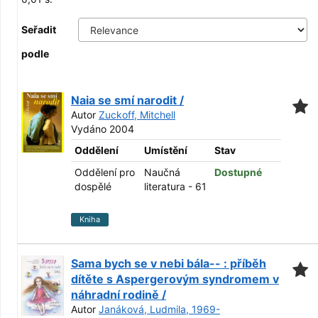
Seřadit
podle
Naia se smí narodit /
Autor
Zuckoff, Mitchell
Vydáno 2004
Oddělení
Umístění
Stav
Oddělení pro
Naučná
Dostupné
dospělé
literatura - 61
Kniha
Sama bych se v nebi bála-- : příběh
dítěte s Aspergerovým syndromem v
náhradní rodině /
Autor
Janáková, Ludmila, 1969-