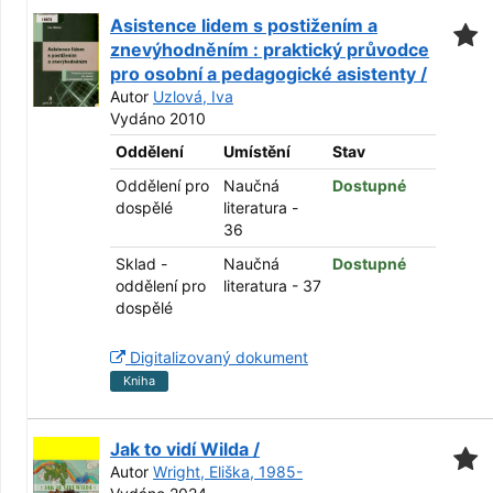
Asistence lidem s postižením a
znevýhodněním : praktický průvodce
pro osobní a pedagogické asistenty /
Autor
Uzlová, Iva
Vydáno 2010
Oddělení
Umístění
Stav
Oddělení pro
Naučná
Dostupné
dospělé
literatura -
36
Sklad -
Naučná
Dostupné
oddělení pro
literatura - 37
dospělé
Digitalizovaný dokument
Kniha
Jak to vidí Wilda /
Autor
Wright, Eliška, 1985-