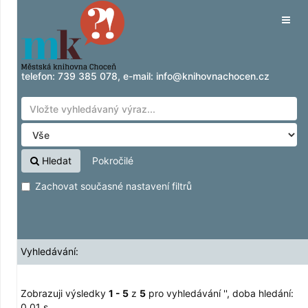
Zobrazuji výsledky
Přeskočit na obsah
1 - 5
z
5
pro vyhledávání '
'
Tog
navig
telefon:
739 385 078
, e-mail:
info@knihovnachocen.cz
Hledat
Pokročilé
Zachovat současné nastavení filtrů
Vyhledávání:
Zobrazuji výsledky
1 - 5
z
5
pro vyhledávání '
'
, doba hledání:
0,01 s.