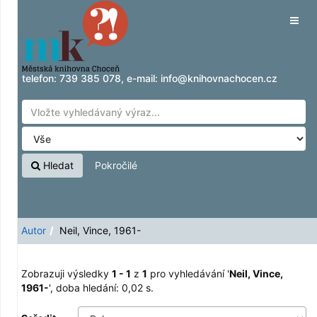
Zobrazuji výsledky
Přeskočit na obsah
1 - 1
z
1
pro vyhledávání '
Neil, Vince, 1961-
'
Tog
navig
telefon:
739 385 078
, e-mail:
info@knihovnachocen.cz
Hledat
Pokročilé
Autor
Neil, Vince, 1961-
Zobrazuji výsledky
1 - 1
z
1
pro vyhledávání '
Neil, Vince,
1961-
'
, doba hledání: 0,02 s.