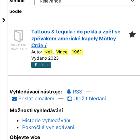
Seřadit
podle
Tattoos & tequila : do pekla a zpět se
zpěvákem americké kapely Mötley
Crüe /
Autor
Neil
,
Vince
,
1961
-
Vydáno 2023
E-kniha
Vyhledávací nástroje:
RSS
—
Poslat emailem
—
Uložit hledání
Možnosti vyhledávání
Historie vyhledávání
Pokročilé vyhledávání
Objevte více