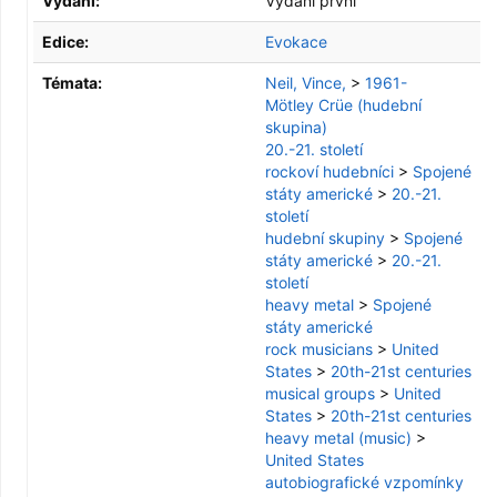
Vydání:
Vydání první
Edice:
Evokace
Témata:
Neil, Vince,
>
1961-
Mötley Crüe (hudební
skupina)
20.-21. století
rockoví hudebníci
>
Spojené
státy americké
>
20.-21.
století
hudební skupiny
>
Spojené
státy americké
>
20.-21.
století
heavy metal
>
Spojené
státy americké
rock musicians
>
United
States
>
20th-21st centuries
musical groups
>
United
States
>
20th-21st centuries
heavy metal (music)
>
United States
autobiografické vzpomínky