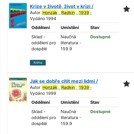
Krize v životě, život v krizi /
Autor
Honzák
,
Radkin
,
1939
-
Vydáno 1994
Oddělení
Umístění
Stav
Sklad -
Naučná
Dostupné
oddělení pro
literatura -
dospělé
159.9
Kniha
Jak se dobře cítit mezi lidmi /
Autor
Honzák
,
Radkin
,
1939
-
Vydáno 1999
Oddělení
Umístění
Stav
Sklad -
Naučná
Dostupné
oddělení pro
literatura -
dospělé
159.9