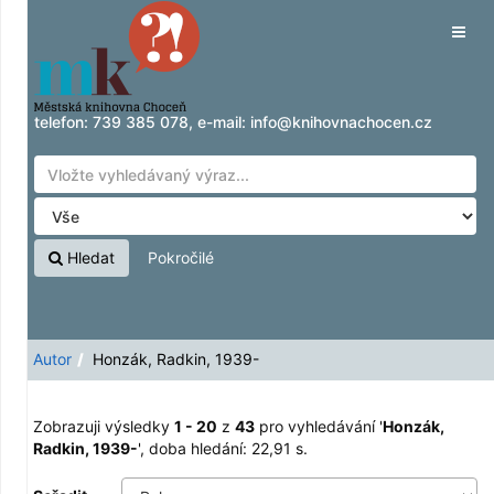
Zobrazuji výsledky
Přeskočit na obsah
1 - 20
z
43
pro vyhledávání '
Honzák, Radkin,
Tog
1939-
'
navig
telefon:
739 385 078
, e-mail:
info@knihovnachocen.cz
Hledat
Pokročilé
Autor
Honzák, Radkin, 1939-
Zobrazuji výsledky
1 - 20
z
43
pro vyhledávání '
Honzák,
Radkin, 1939-
'
, doba hledání: 22,91 s.