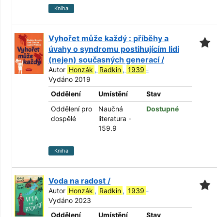
Kniha
Vyhořet může každý : příběhy a
úvahy o syndromu postihujícím lidi
(nejen) současných generací /
Autor
Honzák
,
Radkin
,
1939
-
Vydáno 2019
Oddělení
Umístění
Stav
Oddělení pro
Naučná
Dostupné
dospělé
literatura -
159.9
Kniha
Voda na radost /
Autor
Honzák
,
Radkin
,
1939
-
Vydáno 2023
Oddělení
Umístění
Stav