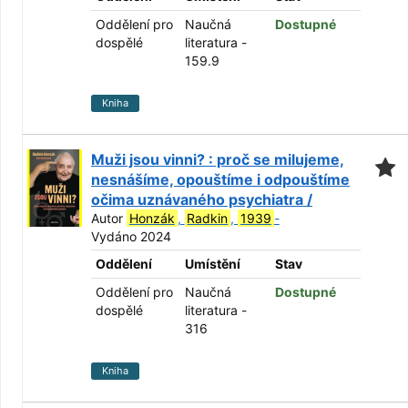
Oddělení pro
Naučná
Dostupné
dospělé
literatura -
159.9
Kniha
Muži jsou vinni? : proč se milujeme,
nesnášíme, opouštíme i odpouštíme
očima uznávaného psychiatra /
Autor
Honzák
,
Radkin
,
1939
-
Vydáno 2024
Oddělení
Umístění
Stav
Oddělení pro
Naučná
Dostupné
dospělé
literatura -
316
Kniha