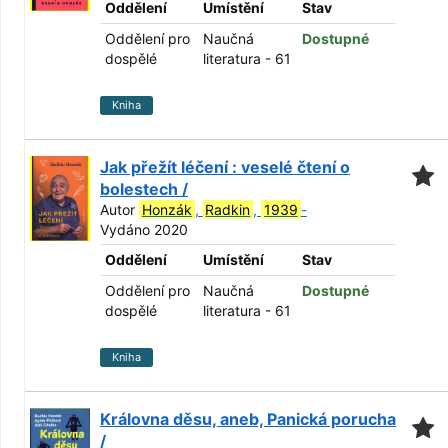
Oddělení
Umístění
Stav
Oddělení pro
Naučná
Dostupné
dospělé
literatura - 61
Kniha
Jak přežít léčení : veselé čtení o
bolestech /
Autor
Honzák
,
Radkin
,
1939
-
Vydáno 2020
Oddělení
Umístění
Stav
Oddělení pro
Naučná
Dostupné
dospělé
literatura - 61
Kniha
Královna děsu, aneb, Panická porucha
/