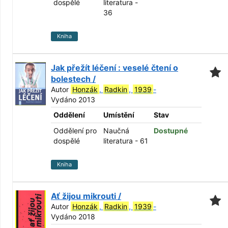
dospělé
literatura -
36
Kniha
Jak přežít léčení : veselé čtení o
bolestech /
Autor
Honzák
,
Radkin
,
1939
-
Vydáno 2013
Oddělení
Umístění
Stav
Oddělení pro
Naučná
Dostupné
dospělé
literatura - 61
Kniha
Ať žijou mikrouti /
Autor
Honzák
,
Radkin
,
1939
-
Vydáno 2018