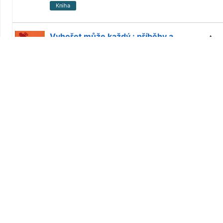
Kniha
Vyhořet může každý : příběhy a
úvahy o syndromu postihujícím lidi
(nejen) současných generací /
Autor
Honzák
,
Radkin
,
1939
-
Vydáno 2019
E-kniha
Holky to někdy nemaj lehký /
Autor
Honzák
,
Radkin
,
1939
-
Vydáno 2019
E-kniha
Jak přežít léčení : veselé čtení o
bolestech /
Autor
Honzák
,
Radkin
,
1939
-
Vydáno 2020