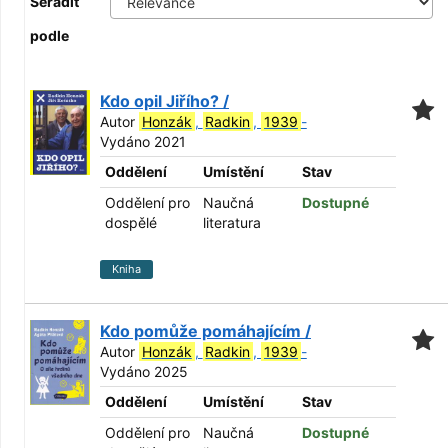
Seřadit
podle
Kdo opil Jiřího? /
Autor
Honzák
,
Radkin
,
1939
-
Vydáno 2021
Oddělení
Umístění
Stav
Oddělení pro
Naučná
Dostupné
dospělé
literatura
Kniha
Kdo pomůže pomáhajícím /
Autor
Honzák
,
Radkin
,
1939
-
Vydáno 2025
Oddělení
Umístění
Stav
Oddělení pro
Naučná
Dostupné