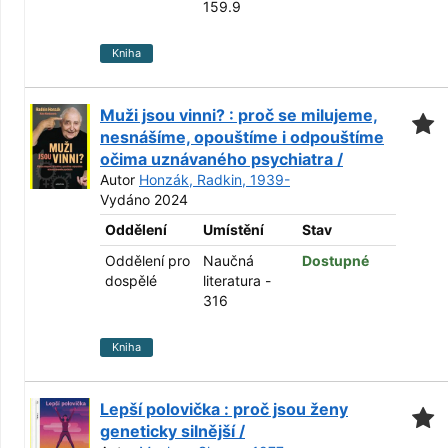
159.9
Kniha
Muži jsou vinni? : proč se milujeme,
nesnášíme, opouštíme i odpouštíme
očima uznávaného psychiatra /
Autor
Honzák, Radkin, 1939-
Vydáno 2024
Oddělení
Umístění
Stav
Oddělení pro
Naučná
Dostupné
dospělé
literatura -
316
Kniha
Lepší polovička : proč jsou ženy
geneticky silnější /