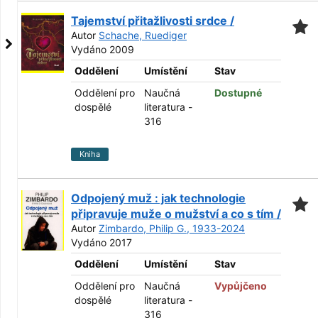
Tajemství přitažlivosti srdce /
Autor
Schache, Ruediger
Vydáno 2009
Oddělení
Umístění
Stav
Oddělení pro
Naučná
Dostupné
dospělé
literatura -
316
Kniha
Odpojený muž : jak technologie
připravuje muže o mužství a co s tím /
Autor
Zimbardo, Philip G., 1933-2024
Vydáno 2017
Oddělení
Umístění
Stav
Oddělení pro
Naučná
Vypůjčeno
dospělé
literatura -
316