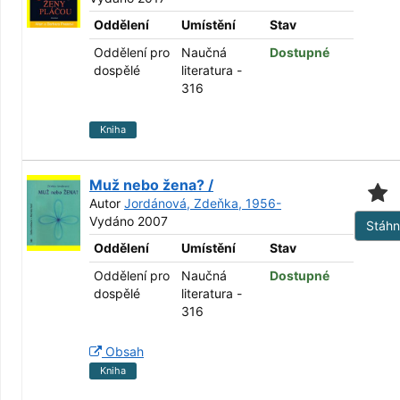
Oddělení
Umístění
Stav
Oddělení pro
Naučná
Dostupné
dospělé
literatura -
316
Kniha
Muž nebo žena? /
Autor
Jordánová, Zdeňka, 1956-
Vydáno 2007
Stáh
Oddělení
Umístění
Stav
Oddělení pro
Naučná
Dostupné
dospělé
literatura -
316
Obsah
Kniha