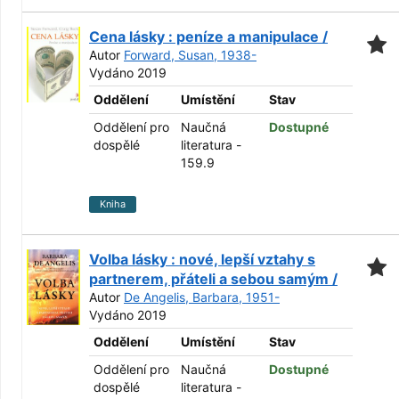
Cena lásky : peníze a manipulace /
Autor
Forward, Susan, 1938-
Vydáno 2019
Oddělení
Umístění
Stav
Oddělení pro
Naučná
Dostupné
dospělé
literatura -
159.9
Kniha
Volba lásky : nové, lepší vztahy s
partnerem, přáteli a sebou samým /
Autor
De Angelis, Barbara, 1951-
Vydáno 2019
Oddělení
Umístění
Stav
Oddělení pro
Naučná
Dostupné
dospělé
literatura -