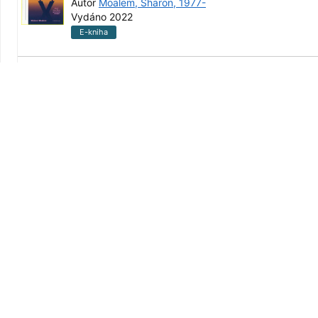
Autor
Moalem, Sharon, 1977-
Vydáno 2022
E-kniha
Cesta pravého muže /
Autor
Deida, David, 1958-
Vydáno 2012
E-kniha
Nikdy nedostanete druhou šanci
udělat první dojem /
Autor
Čenský, Jan, 1961-
Vydáno 2018
E-kniha
Jak přežít manželství /
Autor
Hamplová, Ludmila, 1985-
Vydáno 2015
E-kniha