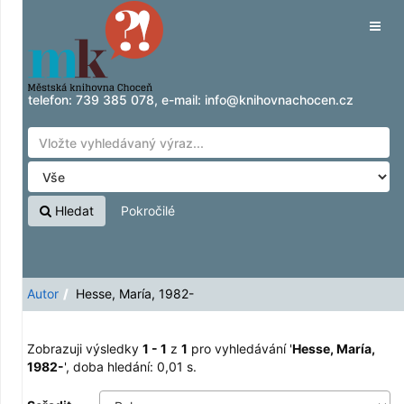
Zobrazuji výsledky
Přeskočit na obsah
1 - 1
z
1
pro vyhledávání '
Hesse, María, 1982-
Tog
'
navig
telefon:
739 385 078
, e-mail:
info@knihovnachocen.cz
Hledat
Pokročilé
Autor
Hesse, María, 1982-
Zobrazuji výsledky
1 - 1
z
1
pro vyhledávání '
Hesse, María,
1982-
'
, doba hledání: 0,01 s.