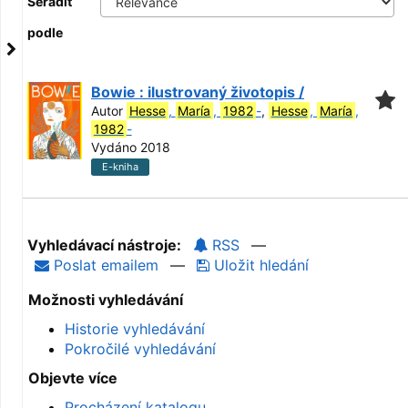
Seřadit
podle
Bowie : ilustrovaný životopis /
Autor
Hesse
,
María
,
1982
-
,
Hesse
,
María
,
1982
-
Vydáno 2018
E-kniha
Vyhledávací nástroje:
RSS
—
Poslat emailem
—
Uložit hledání
Možnosti vyhledávání
Historie vyhledávání
Pokročilé vyhledávání
Objevte více
Procházení katalogu