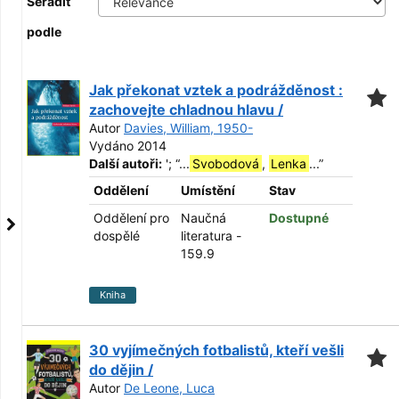
Seřadit
podle
Jak překonat vztek a podrážděnost :
zachovejte chladnou hlavu /
Autor
Davies, William, 1950-
Vydáno 2014
Další autoři:
';
“
...
Svobodová
,
Lenka
...
”
Oddělení
Umístění
Stav
Oddělení pro
Naučná
Dostupné
dospělé
literatura -
159.9
Kniha
30 vyjímečných fotbalistů, kteří vešli
do dějin /
Autor
De Leone, Luca