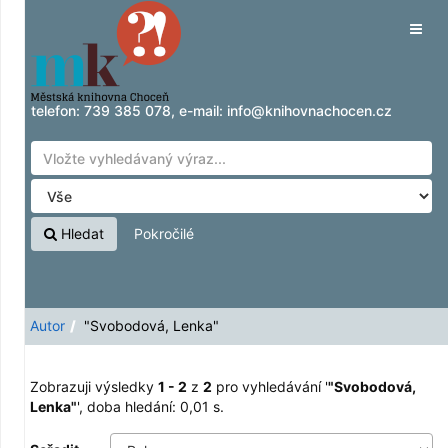
Zobrazuji výsledky
Přeskočit na obsah
1 - 2
z
2
pro vyhledávání '
"Svobodová,
Tog
Lenka"
'
navig
telefon:
739 385 078
, e-mail:
info@knihovnachocen.cz
Hledat
Pokročilé
Autor
"Svobodová, Lenka"
Zobrazuji výsledky
1 - 2
z
2
pro vyhledávání '
"Svobodová,
Lenka"
'
, doba hledání: 0,01 s.