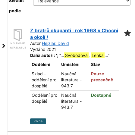
Seřadit
podle
Z bratrů okupanti : rok 1968 v Chocni
a okolí /
Autor
Hejzlar, David
Vydáno 2021
Další autoři:
';
“
...
Svobodová
,
Lenka
...
”
Oddělení
Umístění
Stav
Sklad -
Naučná
Pouze
oddělení pro
literatura -
prezenčně
dospělé
943.7
Oddělení pro
Naučná
Dostupné
dospělé
literatura -
943.7
Kniha