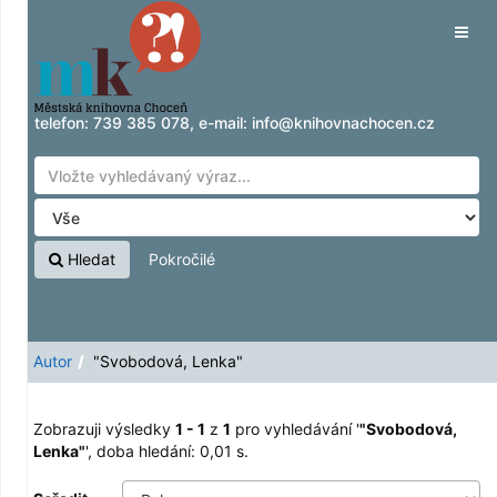
Zobrazuji výsledky
Přeskočit na obsah
1 - 1
z
1
pro vyhledávání '
"Svobodová,
Tog
Lenka"
'
navig
telefon:
739 385 078
, e-mail:
info@knihovnachocen.cz
Hledat
Pokročilé
Autor
"Svobodová, Lenka"
Zobrazuji výsledky
1 - 1
z
1
pro vyhledávání '
"Svobodová,
Lenka"
'
, doba hledání: 0,01 s.